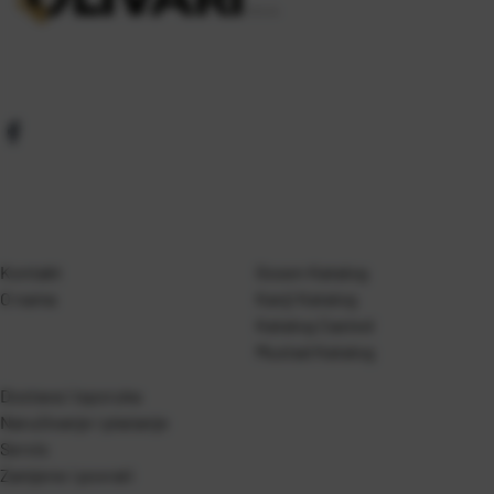
Kontakt
Gosen Katalog
O nama
Kanji Katalog
Katalog Casted
Mustad Katalog
Dostava i isporuka
Naručivanje i plaćanje
Servis
Zamjene i povrati