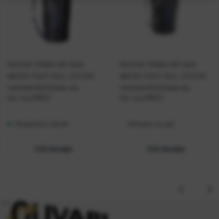
MUSTAD TORBA DRY BAG
MUSTAD TORBA DRY BAG
WATER-TIGHT ROLL SYSTEM
WATER-TIGHT ROLL SYSTEM
VODONEPROPUSNA 40L
VODONEPROPUSNA 60L
Kat. broj:
MB012
Kat. broj:
MB013
Raspoloživo odmah
Dostupno na upit
Vidi detalje
Vidi detalje