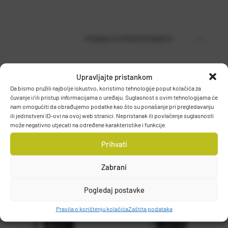
PODACI O PROIZVOĐAČU
Upravljajte pristankom
MUSTAD
Da bismo pružili najbolje iskustvo, koristimo tehnologije poput kolačića za
PO.BOX 41, 2801, GJOVIK, NORWAY
čuvanje i/ili pristup informacijama o uređaju. Suglasnost s ovim tehnologijama će
DETALJI PROIZVODA
nam omogućiti da obrađujemo podatke kao što su ponašanje pri pregledavanju
grethe.brendbakken@mustad.no
ili jedinstveni ID-ovi na ovoj web stranici. Nepristanak ili povlačenje suglasnosti
može negativno utjecati na određene karakteristike i funkcije.
Prihvati
Zabrani
Pogledaj postavke
Pravila o korištenju kolačića
Zaštita podataka