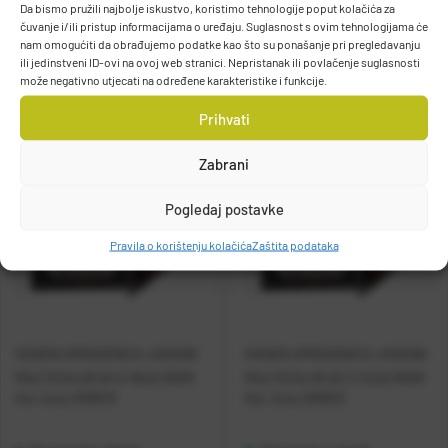
Da bismo pružili najbolje iskustvo, koristimo tehnologije poput kolačića za
čuvanje i/ili pristup informacijama o uređaju. Suglasnost s ovim tehnologijama će
Raspoloživo odmah
Raspoloživo odmah
nam omogućiti da obrađujemo podatke kao što su ponašanje pri pregledavanju
ili jedinstveni ID-ovi na ovoj web stranici. Nepristanak ili povlačenje suglasnosti
može negativno utjecati na određene karakteristike i funkcije.
Vidi detalje
Vidi detalje
Prihvati
Zabrani
Pogledaj postavke
Pravila o korištenju kolačića
Zaštita podataka
GOSEN UPREDENICA JIGGING
GOSEN UPREDENICA JIGGING
MULTICOLOR #1.0 19LB 300M
MULTICOLOR #1.2 21LB 300M
Kat. broj:
J300510
Kat. broj:
J300512