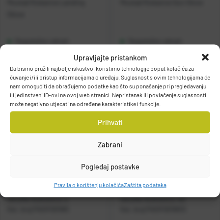
Mustad Rukavice Landing
Mustad Rukavice Sun Glove
Glove
Raspoloživo odmah
Raspoloživo odmah
Upravljajte pristankom
Vidi detalje
Vidi detalje
Da bismo pružili najbolje iskustvo, koristimo tehnologije poput kolačića za
čuvanje i/ili pristup informacijama o uređaju. Suglasnost s ovim tehnologijama će
nam omogućiti da obrađujemo podatke kao što su ponašanje pri pregledavanju
ili jedinstveni ID-ovi na ovoj web stranici. Nepristanak ili povlačenje suglasnosti
može negativno utjecati na određene karakteristike i funkcije.
Prihvati
Zabrani
Pogledaj postavke
Pravila o korištenju kolačića
Zaštita podataka
OKUMA RUKAVICE S
OKUMA RUKAVICE XS
Kat. broj:
PA01F001WS
Kat. broj:
PA01F001WXS