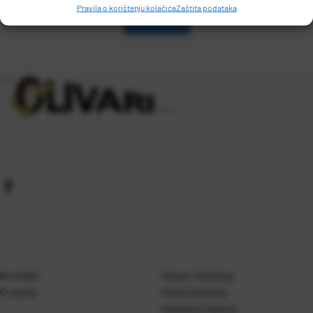
Pravila o korištenju kolačića
Zaštita podataka
Kontakt
Gosen Katalog
O nama
Kanji Katalog
Katalog Casted