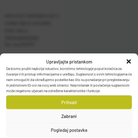
GREYS SET GMAX905 K4ST X
COMBO 905 9' 4/5/6 WF6
ŠTAP, ROLA,
ŽNORA&PREDVEZ
Kat. broj:
1532727
Raspoloživo odmah
Upravljajte pristankom
Da bismo pružili najbolje iskustvo, koristimo tehnologije poput kolačića za
čuvanje i/ili pristup informacijama o uređaju. Suglasnost s ovim tehnologijama će
Vidi detalje
nam omogućiti da obrađujemo podatke kao što su ponašanje pri pregledavanju
ili jedinstveni ID-ovi na ovoj web stranici. Nepristanak ili povlačenje suglasnosti
može negativno utjecati na određene karakteristike i funkcije.
Prihvati
Zabrani
Filteri
Pogledaj postavke