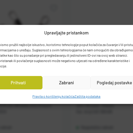
Upravljajte pristankom
bismo pružili najbolje iskustvo, koristimo tehnologije poput kolačića za čuvanje i/ili prist
ormacijama o uređaju. Suglasnost s ovim tehnologijama će nam omogućiti da obrađujemo
atke kao što su ponašanje pri pregledavanju ili jedinstveni ID-ovi na ovoj web stranici.
ristanak ili povlačenje suglasnosti može negativno utjecati na određene karakteristike i
kcije.
Prihvati
Zabrani
Pogledaj postavke
Pravila o korištenju kolačića
Zaštita podataka
ANE SWIVEL BEADS NEW
CASTED FEEDER LINK SMALL
TEM ZA HRANILICE) 5 kom
cm i 10 cm) - 3 kom
3510
Kat. broj:
CAS 365495
o odmah
Raspoloživo odmah