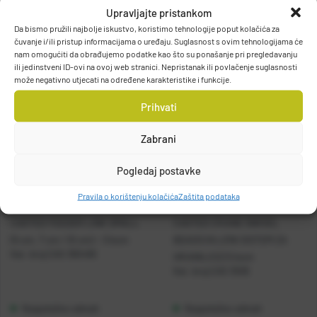
Upravljajte pristankom
Da bismo pružili najbolje iskustvo, koristimo tehnologije poput kolačića za
čuvanje i/ili pristup informacijama o uređaju. Suglasnost s ovim tehnologijama će
nam omogućiti da obrađujemo podatke kao što su ponašanje pri pregledavanju
ili jedinstveni ID-ovi na ovoj web stranici. Nepristanak ili povlačenje suglasnosti
može negativno utjecati na određene karakteristike i funkcije.
Prihvati
Zabrani
Pogledaj postavke
Pravila o korištenju kolačića
Zaštita podataka
CASTED FEEDER LINK SMALL
CASTED CRANE SWIVEL
(5 cm, 7 cm i 10 cm) - 3 kom
BEADS (KLIZNI SISTEM ZA
Kat. broj:
CAS 365495
HRANILICE) 5 kom
Kat. broj:
CAS 3505
Raspoloživo odmah
Raspoloživo odmah