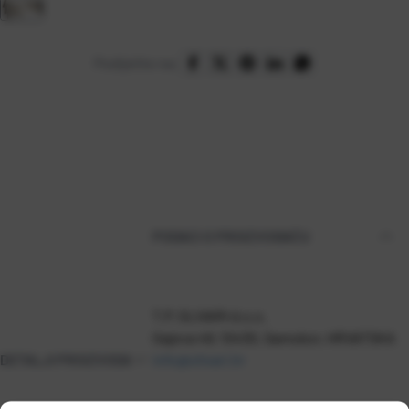
Podijelite na:
PODACI O PROIZVOĐAČU
T.P. OLIVARI d.o.o.
Gajeva 49, 10430, Samobor, HRVATSKA
DETALJI PROIZVODA
info@olivari.hr