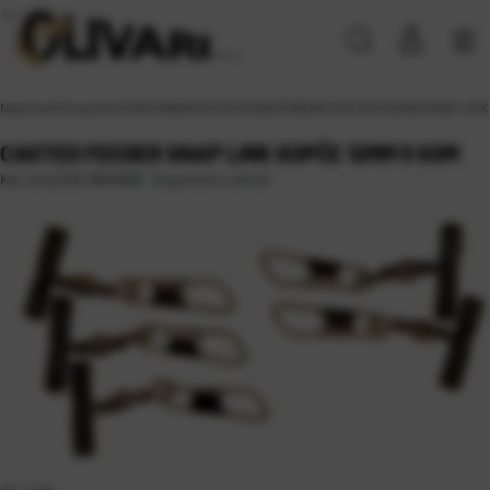
Naslovna
\
Proizvodi
\
SITAN PRIBOR
\
SITNI FEEDER PRIBOR
\
CASTED FEEDER SNAP LINK
CASTED FEEDER SNAP LINK KOPČE 12MM 5 KOM
Raspoloživo odmah
Kat. broj:
CAS 365490