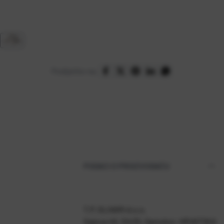
Podijelite na:
PODACI O PROIZVOĐAČU
T.P. OLIVARI d.o.o.
Gajeva 49, 10430, Samobor, HRVATSKA