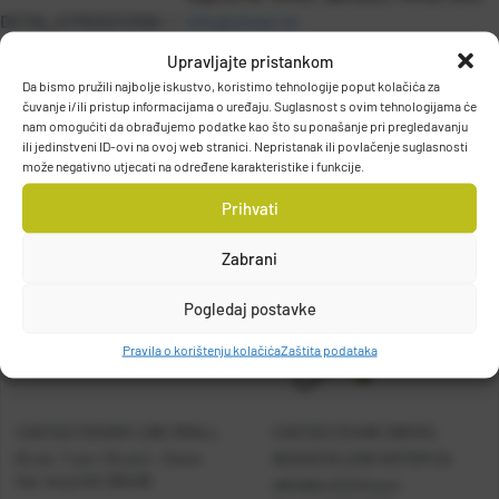
DETALJI PROIZVODA
info@olivari.hr
Upravljajte pristankom
Da bismo pružili najbolje iskustvo, koristimo tehnologije poput kolačića za
čuvanje i/ili pristup informacijama o uređaju. Suglasnost s ovim tehnologijama će
nam omogućiti da obrađujemo podatke kao što su ponašanje pri pregledavanju
ili jedinstveni ID-ovi na ovoj web stranici. Nepristanak ili povlačenje suglasnosti
može negativno utjecati na određene karakteristike i funkcije.
Prihvati
Zabrani
Pogledaj postavke
Pravila o korištenju kolačića
Zaštita podataka
CASTED FEEDER LINK SMALL
CASTED CRANE SWIVEL
(5 cm, 7 cm i 10 cm) - 3 kom
BEADS (KLIZNI SISTEM ZA
Kat. broj:
CAS 365495
HRANILICE) 5 kom