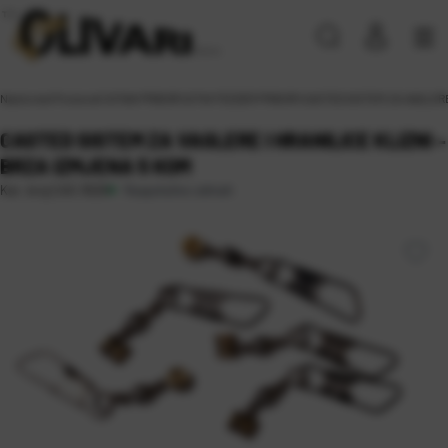
Naslovna
\
Proizvodi
\
SITAN PRIBOR
\
SITNI FEEDER PRIBOR
\
CASTED SISTEM ZA VAGLERE 
CASTED SISTEM ZA VAGLERE I HRANILICE KLIZNI –
BRZA IZMJENA 5 KOM
Raspoloživo odmah
Kat. broj:
CAS 3626