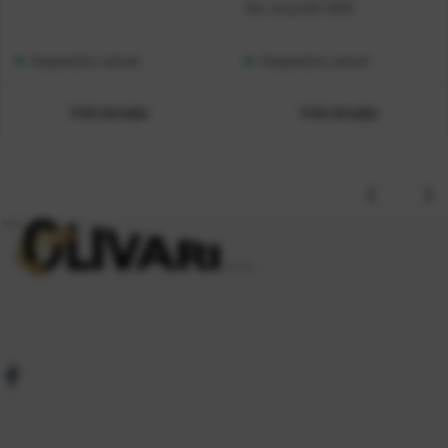
Kat. broj:
CAS 3505
Raspoloživo odmah
Raspoloživo odmah
Vidi detalje
Vidi detalje