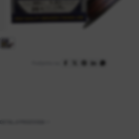
Podijelite na:
DETALJI PROIZVODA