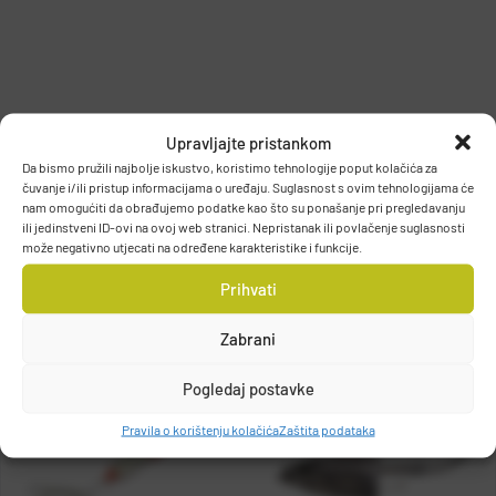
PODACI O PROIZVOĐAČU
Upravljajte pristankom
Da bismo pružili najbolje iskustvo, koristimo tehnologije poput kolačića za
čuvanje i/ili pristup informacijama o uređaju. Suglasnost s ovim tehnologijama će
nam omogućiti da obrađujemo podatke kao što su ponašanje pri pregledavanju
ili jedinstveni ID-ovi na ovoj web stranici. Nepristanak ili povlačenje suglasnosti
GOSEN Co., Ltd.
može negativno utjecati na određene karakteristike i funkcije.
4F, Nikke Osaka Building, 3-3-10 Kawaramachi, Chuo-ku, Osaka
Prihvati
541-0048, Osaka, JAPAN
Zabrani
Pogledaj postavke
Pravila o korištenju kolačića
Zaštita podataka