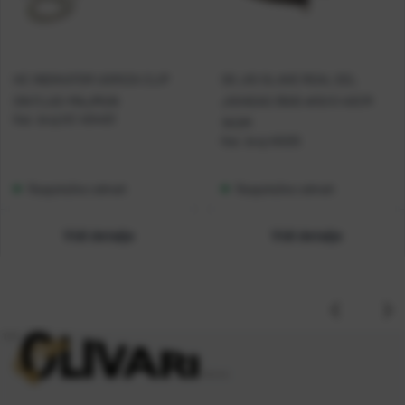
HC INDIKATOR UGRIZA CLIP
SG JIG GLAVE REAL EEL
ON FLUO-MAJMUN
JIGHEAD 350G #10/0 40CM
Kat. broj:
HC 404401
1KOM
Kat. broj:
45025
Raspoloživo odmah
Raspoloživo odmah
Vidi detalje
Vidi detalje