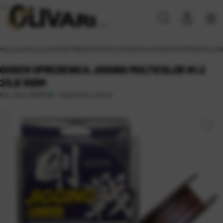
Naslovna
\
Proizvodi
\
SITAN PRIBOR
\
STRUNE
\
UPREDENICA x8
\
GOSEN UPREDENICA JIGG
GOSEN UPREDENICA JIGGING MULTICOLOR #1.2
21LB 300M
Raspoloživo odmah
Kat. broj:
J300512