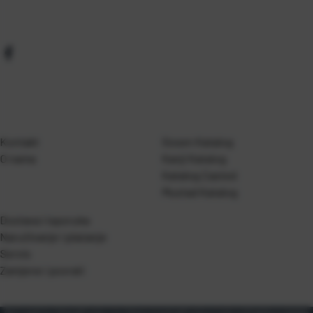
Kontakt
Gosen Katalog
O nama
Kanji Katalog
Katalog Casted
Mustad Katalog
Dostava i isporuka
Naručivanje i plaćanje
Servis
Zamjene i povrati
Opći uvjeti korištenja
Pravila o korištenju kolačića
Pravila privatnosti
Zaštita podataka