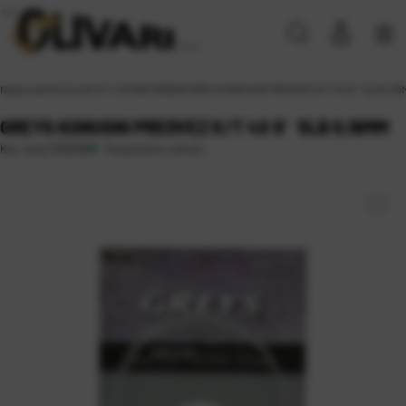
Naslovna
\
Proizvodi
\
FLY
\
SITAN PRIBOR
\
GREYS KONUSNI PREDVEZ K/T 4X 9′ 5LB 0,1
GREYS KONUSNI PREDVEZ K/T 4X 9′ 5LB 0,18MM
Raspoloživo odmah
Kat. broj:
1326009