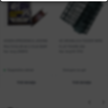
GOSEN UPREDENICA JIGGING
HC HRANILICA FEEDER WIRE
MULTICOLOR #1.2 21LB 300M
FLAT FRAME 25G
Kat. broj:
J300512
Kat. broj:
HC 3742
Raspoloživo odmah
Dostupno na upit
Vidi detalje
Vidi detalje