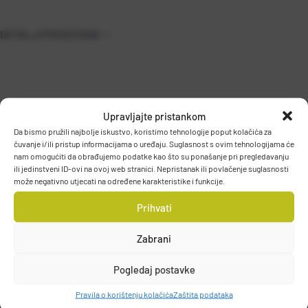
DETALJI PROIZVODA
Upravljajte pristankom
Da bismo pružili najbolje iskustvo, koristimo tehnologije poput kolačića za
čuvanje i/ili pristup informacijama o uređaju. Suglasnost s ovim tehnologijama će
nam omogućiti da obrađujemo podatke kao što su ponašanje pri pregledavanju
PODACI O PROIZVOĐAČU
ili jedinstveni ID-ovi na ovoj web stranici. Nepristanak ili povlačenje suglasnosti
može negativno utjecati na određene karakteristike i funkcije.
Prihvati
PURE FISHING EUROPE SAS
R.C. Bonneville b 324 045 756, 74970, MARIGNIER, FRANCE
Zabrani
Pogledaj postavke
Pravila o korištenju kolačića
Zaštita podataka