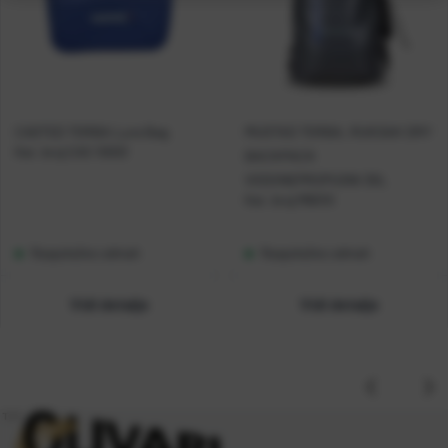
CASTED TORBA Lure Bag
MUSTAD TORBA, RUKSAK DRY
Kat. broj:
CAS 10003
BACKPACK
VODONEPROPUSNI 30L
Kat. broj:
MB010
Raspoloživo odmah
Raspoloživo odmah
Vidi detalje
Vidi detalje