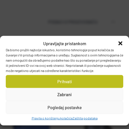
PODACI O PROIZVOĐAČU
Upravljajte pristankom
MUSTAD
Da bismo pružili najbolje iskustvo, koristimo tehnologije poput kolačića za
PO.BOX 41, 2801, GJOVIK, NORWAY
čuvanje i/ili pristup informacijama o uređaju. Suglasnost s ovim tehnologijama će
DETALJI PROIZVODA
nam omogućiti da obrađujemo podatke kao što su ponašanje pri pregledavanju
grethe.brendbakken@mustad.no
ili jedinstveni ID-ovi na ovoj web stranici. Nepristanak ili povlačenje suglasnosti
može negativno utjecati na određene karakteristike i funkcije.
Prihvati
Zabrani
Pogledaj postavke
Pravila o korištenju kolačića
Zaštita podataka