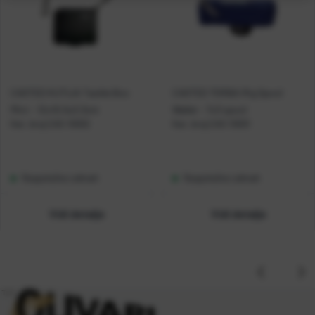
CASTED KUTIJA Tackle Box
CASTED TORBA Rig Spool
Mini - 12x10.5x3.3cm
Wallet - 7x3 spool
Kat. broj:
CAS 10002
Kat. broj:
CAS 10001
Raspoloživo odmah
Raspoloživo odmah
Vidi detalje
Vidi detalje