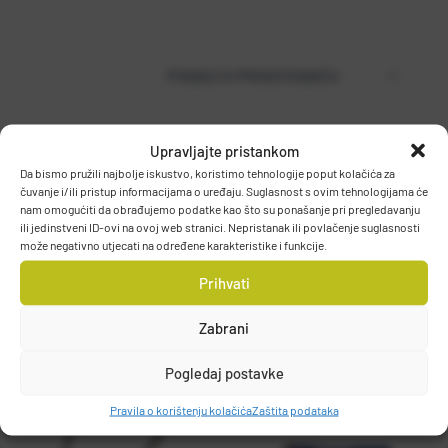
PODACI O PROIZVOĐAČU
Upravljajte pristankom
MUSTAD
Da bismo pružili najbolje iskustvo, koristimo tehnologije poput kolačića za
PO.BOX 41, 2801, GJOVIK, NORWAY
čuvanje i/ili pristup informacijama o uređaju. Suglasnost s ovim tehnologijama će
nam omogućiti da obrađujemo podatke kao što su ponašanje pri pregledavanju
DETALJI PROIZVODA
grethe.brendbakken@mustad.no
ili jedinstveni ID-ovi na ovoj web stranici. Nepristanak ili povlačenje suglasnosti
može negativno utjecati na određene karakteristike i funkcije.
Prihvati
Zabrani
Pogledaj postavke
Pravila o korištenju kolačića
Zaštita podataka