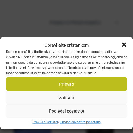
PODACI O PROIZVOĐAČU
Upravljajte pristankom
MUSTAD
Da bismo pružili najbolje iskustvo, koristimo tehnologije poput kolačića za
PO.BOX 41, 2801, GJOVIK, NORWAY
čuvanje i/ili pristup informacijama o uređaju. Suglasnost s ovim tehnologijama će
DETALJI PROIZVODA
nam omogućiti da obrađujemo podatke kao što su ponašanje pri pregledavanju
grethe.brendbakken@mustad.no
ili jedinstveni ID-ovi na ovoj web stranici. Nepristanak ili povlačenje suglasnosti
može negativno utjecati na određene karakteristike i funkcije.
Prihvati
Zabrani
Pogledaj postavke
Pravila o korištenju kolačića
Zaštita podataka