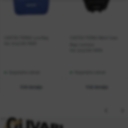
CASTED TORBA Lure Bag
CASTED TORBA Waist Case
Kat. broj:
CAS 10003
Bag + lure box
Kat. broj:
CAS 10000
Raspoloživo odmah
Raspoloživo odmah
Vidi detalje
Vidi detalje