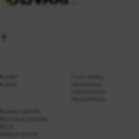
Kontakt
Gosen Katalog
O nama
Kanji Katalog
Katalog Casted
Mustad Katalog
Dostava i isporuka
Naručivanje i plaćanje
Servis
Zamjene i povrati