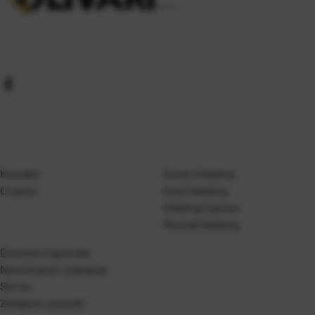
Kontakt
Gosen Katalog
O nama
Kanji Katalog
Katalog Casted
Mustad Katalog
Dostava i isporuka
Naručivanje i plaćanje
Servis
Zamjene i povrati