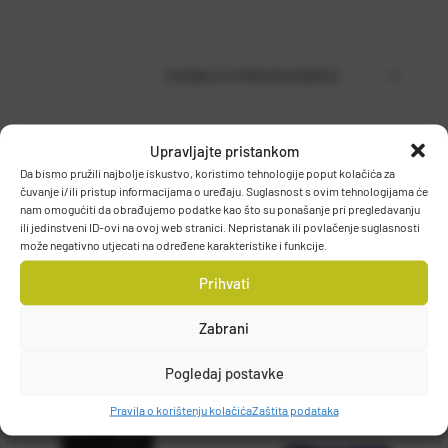
PODACI O PROIZVOĐAČU
Upravljajte pristankom
MUSTAD
Da bismo pružili najbolje iskustvo, koristimo tehnologije poput kolačića za
PO.BOX 41, 2801, GJOVIK, NORWAY
čuvanje i/ili pristup informacijama o uređaju. Suglasnost s ovim tehnologijama će
nam omogućiti da obrađujemo podatke kao što su ponašanje pri pregledavanju
DETALJI PROIZVODA
grethe.brendbakken@mustad.no
ili jedinstveni ID-ovi na ovoj web stranici. Nepristanak ili povlačenje suglasnosti
može negativno utjecati na određene karakteristike i funkcije.
Prihvati
Zabrani
Pogledaj postavke
Pravila o korištenju kolačića
Zaštita podataka