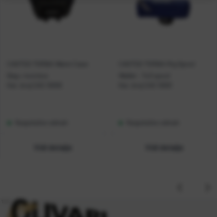
CASTED TORBA Waist Case
CASTED TORBA Rig Spool
Bag + lure box
Wallet - 7x3 spool
Kat. broj:
CAS 10000
Kat. broj:
CAS 10001
Raspoloživo odmah
Raspoloživo odmah
Vidi detalje
Vidi detalje