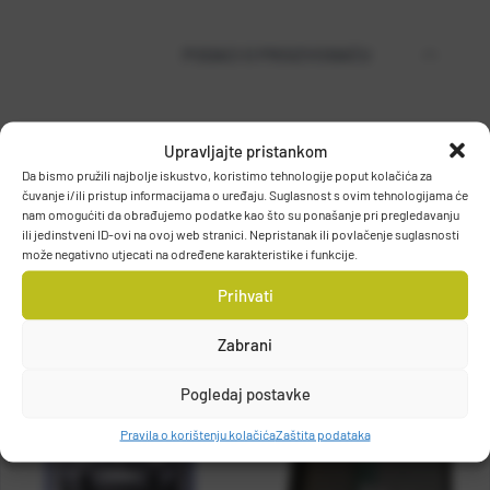
PODACI O PROIZVOĐAČU
MUSTAD
Upravljajte pristankom
PO.BOX 41, 2801, GJOVIK, NORWAY
Da bismo pružili najbolje iskustvo, koristimo tehnologije poput kolačića za
čuvanje i/ili pristup informacijama o uređaju. Suglasnost s ovim tehnologijama će
DETALJI PROIZVODA
grethe.brendbakken@mustad.no
nam omogućiti da obrađujemo podatke kao što su ponašanje pri pregledavanju
ili jedinstveni ID-ovi na ovoj web stranici. Nepristanak ili povlačenje suglasnosti
može negativno utjecati na određene karakteristike i funkcije.
Prihvati
Zabrani
Pogledaj postavke
Pravila o korištenju kolačića
Zaštita podataka