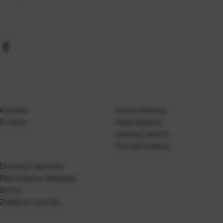
Kontakt
Gosen Katalog
O nama
Kanji Katalog
Katalog Casted
Mustad Katalog
Dostava i isporuka
Naručivanje i plaćanje
Servis
Zamjene i povrati