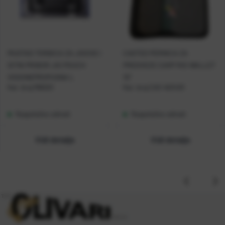
MUSTAD TORBICA ZA JIGOVE I
CASTED PERNICA ZA
SITNI PRIBOR JIG POUCH
PREDVEZE CARP RIG WALLET
VODONEPROPUSNA L
10"
Kat. broj:
MB020
Kat. broj:
CAS 463430
Raspoloživo odmah
Raspoloživo odmah
Vidi detalje
Vidi detalje