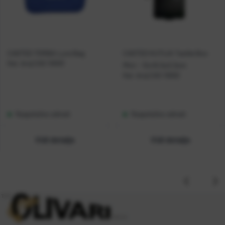
CASTED TORBA Lure Bag
CASTED KUTIJA Tackle Box
Kat. broj:
CAS 10003
Mini - 12x10.5x3.3cm
Kat. broj:
CAS 10002
Raspoloživo odmah
Raspoloživo odmah
Vidi detalje
Vidi detalje