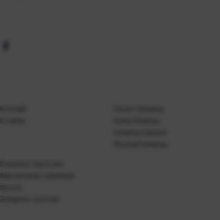
Kontakt
Gosen Katalog
O nama
Kanji Katalog
Katalog Casted
Mustad Katalog
Dostava i isporuka
Naručivanje i plaćanje
Servis
Zamjene i povrati