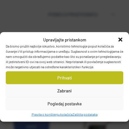
PODACI O PROIZVOĐAČU
MUSTAD
Upravljajte pristankom
PO.BOX 41, 2801, GJOVIK, NORWAY
Da bismo pružili najbolje iskustvo, koristimo tehnologije poput kolačića za
čuvanje i/ili pristup informacijama o uređaju. Suglasnost s ovim tehnologijama će
DETALJI PROIZVODA
grethe.brendbakken@mustad.no
nam omogućiti da obrađujemo podatke kao što su ponašanje pri pregledavanju
ili jedinstveni ID-ovi na ovoj web stranici. Nepristanak ili povlačenje suglasnosti
može negativno utjecati na određene karakteristike i funkcije.
Prihvati
Zabrani
Pogledaj postavke
Pravila o korištenju kolačića
Zaštita podataka