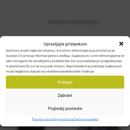
PODACI O PROIZVOĐAČU
Upravljajte pristankom
MUSTAD
Da bismo pružili najbolje iskustvo, koristimo tehnologije poput kolačića za
PO.BOX 41, 2801, GJOVIK, NORWAY
čuvanje i/ili pristup informacijama o uređaju. Suglasnost s ovim tehnologijama će
DETALJI PROIZVODA
grethe.brendbakken@mustad.no
nam omogućiti da obrađujemo podatke kao što su ponašanje pri pregledavanju
ili jedinstveni ID-ovi na ovoj web stranici. Nepristanak ili povlačenje suglasnosti
može negativno utjecati na određene karakteristike i funkcije.
Prihvati
Zabrani
Pogledaj postavke
Pravila o korištenju kolačića
Zaštita podataka