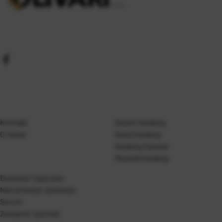
Kontakt
Gosen Katalog
O nama
Kanji Katalog
Katalog Casted
Mustad Katalog
Dostava i isporuka
Naručivanje i plaćanje
Servis
Zamjene i povrati