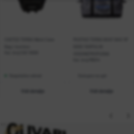
CASTED TORBA Waist Case
MUSTAD TORBA BOAT BAG 18''
Bag + lure box
500D TARPULIN
Kat. broj:
CAS 10000
VODONEPROPUSNA
Kat. broj:
MB014
Raspoloživo odmah
Dostupno na upit
Vidi detalje
Vidi detalje