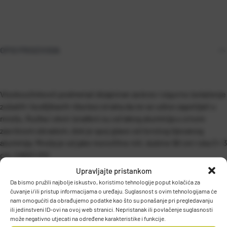
OPIS PROIZVODA
Visokoučinkovit podmetač dizajniran za brzo i sigurno izvlačenje
zubatih i bodljikavih riba bez straha da će se udice zapetljati u
mrežu. Ručka i okvir izrađeni su od lakog aluminija s crnom
završnom obradom, dok je spoj glave od čvrstog lijevanog
aluminija. Mreža je od jake monofilne niti, dubine 90 cm i oka 3 × 3
cm.
CAS21 012
Upravljajte pristankom
Da bismo pružili najbolje iskustvo, koristimo tehnologije poput kolačića za
čuvanje i/ili pristup informacijama o uređaju. Suglasnost s ovim tehnologijama će
nam omogućiti da obrađujemo podatke kao što su ponašanje pri pregledavanju
ili jedinstveni ID-ovi na ovoj web stranici. Nepristanak ili povlačenje suglasnosti
PODACI O PROIZVOĐAČU
može negativno utjecati na određene karakteristike i funkcije.