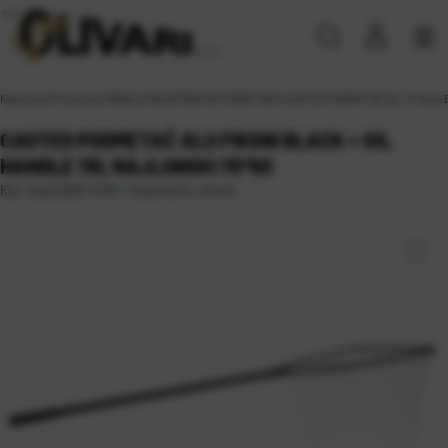
Naslovna
\
Proizvodi
\
RIBOLOVNA OPREMA
\
PODMETAČI
\
CASTED PODMETAČ ALU Fiksni Bla
CASTED PODMETAČ ALU FIKSNI BLACK + SS,
HANDLE 110, NAJLONSKI 70*60
Raspoloživo odmah
Kat. broj:
CAS21 012