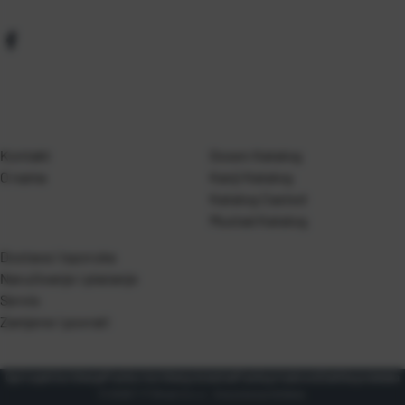
Kontakt
Gosen Katalog
O nama
Kanji Katalog
Katalog Casted
Mustad Katalog
Dostava i isporuka
Naručivanje i plaćanje
Servis
Zamjene i povrati
Opći uvjeti korištenja
Pravila o korištenju kolačića
Pravila privatnosti
Zaštita podataka
© 2026 T.P Olivari d.o.o.. Sva prava pridržana.