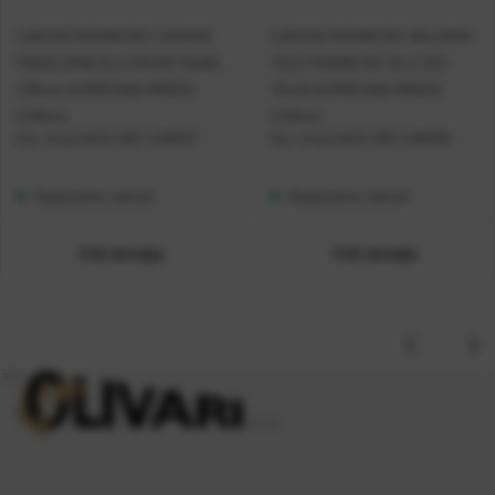
CASTED PODMETAČ COOPER
CASTED PODMETAČ SKLOPIVI
PREKLOPNI ALU OKVIR 70x60,
TELE PODMETAČ ALU 220
230cm,GUMIRANA MREŽA
70x70 GUMIRANA MREŽA
D.60cm
D.60cm
Kat. broj:
CAS21 002 /LNK012
Kat. broj:
CAS21 003 /LNK016
Raspoloživo odmah
Raspoloživo odmah
Vidi detalje
Vidi detalje