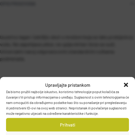
OPIS PROIZVODA
Izuzetno lagan i izdržljiv okvir s mrežom koja se lako probija kroz
vodu. Ne zapetljava udice, ne upija mirise i brzo se suši.
Univerzalni navoj odgovara svim standardnim ručkama
podmetača.
Upravljajte pristankom
Da bismo pružili najbolje iskustvo, koristimo tehnologije poput kolačića za
PODACI O PROIZVOĐAČU
čuvanje i/ili pristup informacijama o uređaju. Suglasnost s ovim tehnologijama će
nam omogućiti da obrađujemo podatke kao što su ponašanje pri pregledavanju
ili jedinstveni ID-ovi na ovoj web stranici. Nepristanak ili povlačenje suglasnosti
može negativno utjecati na određene karakteristike i funkcije.
T.P. OLIVARI d.o.o.
Prihvati
Gajeva 49, 10430, Samobor, HRVATSKA