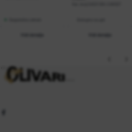
Kat. broj:
CAS21 004 /LNK027
Raspoloživo odmah
Dostupno na upit
Vidi detalje
Vidi detalje