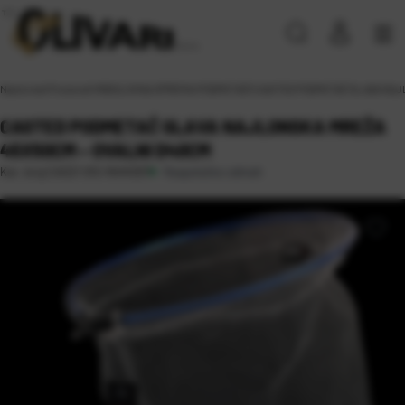
Naslovna
\
Proizvodi
\
RIBOLOVNA OPREMA
\
PODMETAČI
\
CASTED PODMETAČ GLAVA NAJL
CASTED PODMETAČ GLAVA NAJLONSKA MREŽA
45X50CM – OVALNI D40CM
Raspoloživo odmah
Kat. broj:
CAS21 010 /NHK007