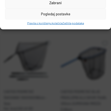
DETALJI PROIZVODA
info@olivari.hr
Zabrani
Pogledaj postavke
Pravila o korištenju kolačića
Zaštita podataka
CASTED PODMETAČ
CASTED PODMETAČ BLUE
ŠARANSKI 100X100X180cm -
PREKLOPNI ALU OKVIR 70x60,
3sec
250cm,GUMIRANA MREŽA
Kat. broj:
CAS LK-021
D.60cm