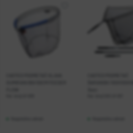
CASTED PODMETAČ GLAVA
CASTED PODMETAČ
GUMIRANI 65X 50CM FEEDER
ŠARANSKI 100X100X1
FLOW
3sec
Kat. broj:
LK-029
Kat. broj:
CAS LK-021
Raspoloživo odmah
Raspoloživo odmah