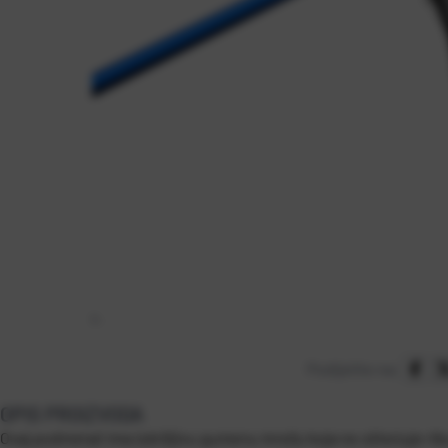
Podijelite na:
OPIS PROIZVODA
Ovaj podmetač ima izdržljivu gumenu mrežu koja ne oštećuje ribu 