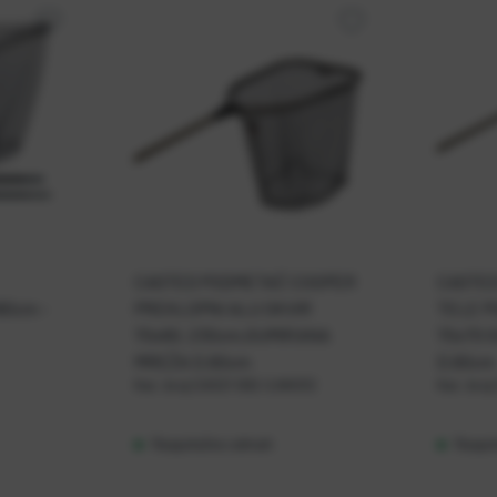
CASTED PODMETAČ COOPER
CASTED
80cm -
PREKLOPNI ALU OKVIR
TELE P
70x60, 230cm,GUMIRANA
70x70 
MREŽA D.60cm
D.60cm
Kat. broj:
CAS21 002 /LNK012
Kat. broj:
Raspoloživo odmah
Raspo