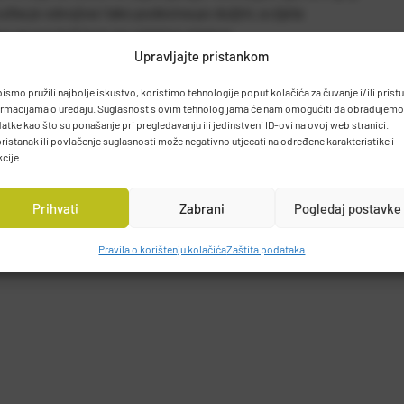
ka je odvojiva i lako podesiva po duljini, a cijela
or za sve koji love na umjetne mamce.
Upravljajte pristankom
bismo pružili najbolje iskustvo, koristimo tehnologije poput kolačića za čuvanje i/ili prist
 PROIZVOĐAČU
ormacijama o uređaju. Suglasnost s ovim tehnologijama će nam omogućiti da obrađujemo
d.o.o.
atke kao što su ponašanje pri pregledavanju ili jedinstveni ID-ovi na ovoj web stranici.
0430, Samobor, HRVATSKA
ristanak ili povlačenje suglasnosti može negativno utjecati na određene karakteristike i
kcije.
hr
Prihvati
Zabrani
Pogledaj postavke
Pravila o korištenju kolačića
Zaštita podataka