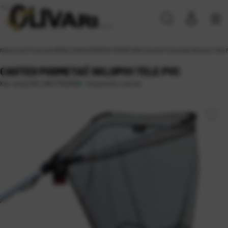
Naslovna
\
Proizvodi
\
RIBOLOVNA OPREMA
\
PODMETAČI
\
Casted Podmetač Sklopivi Tele
CASTED PODMETAČ SKLOPIVI TELE PVC
Raspoloživo odmah
Kat. broj:
CAS LNK P150/60