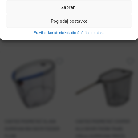
Gajeva 49, 10430, Samobor, HRVATSKA
Zabrani
DETALJI PROIZVODA
info@olivari.hr
Pogledaj postavke
Pravila o korištenju kolačića
Zaštita podataka
CASTED PODMETAČ GLAVA
CASTED PODMETAČ COOPER
GUMIRANI 65X 50CM FEEDER
ALU OKVIR FIKSNI 70x60,
FLOW
230cm,GUMIRANA MREŽA