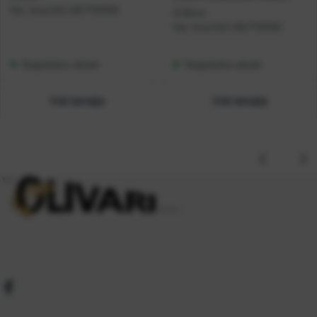
Kat. broj:
CAS LNK P150/60
D.60cm
Kat. broj:
CAS LNK P150/60
Raspoloživo odmah
Raspoloživo odmah
Vidi detalje
Vidi detalje