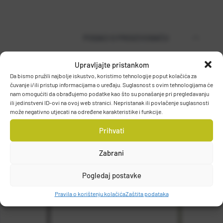
PODACI O PROIZVOĐAČU
Upravljajte pristankom
Da bismo pružili najbolje iskustvo, koristimo tehnologije poput kolačića za
MUSTAD
čuvanje i/ili pristup informacijama o uređaju. Suglasnost s ovim tehnologijama će
PO.BOX 41, 2801, GJOVIK, NORWAY
nam omogućiti da obrađujemo podatke kao što su ponašanje pri pregledavanju
ili jedinstveni ID-ovi na ovoj web stranici. Nepristanak ili povlačenje suglasnosti
DETALJI PROIZVODA
grethe.brendbakken@mustad.no
može negativno utjecati na određene karakteristike i funkcije.
Prihvati
Zabrani
Pogledaj postavke
Pravila o korištenju kolačića
Zaštita podataka