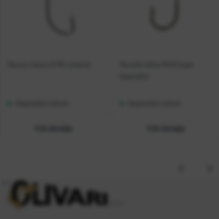
Maruto Udica 2278 Limerick
Mustad Udica MU10 Eyed
Specialist
Raspoloživo odmah
Raspoloživo odmah
Vidi detalje
Vidi detalje