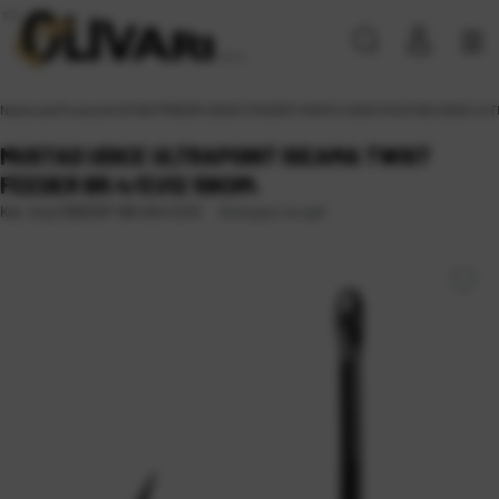
Naslovna
\
Proizvodi
\
SITAN PRIBOR
\
UDICE
\
FEEDER I MATCH UDICE
\
MUSTAD UDICE ULTR
MUSTAD UDICE ULTRAPOINT ISEAMA TWIST
FEEDER BR.4/EU12 10KOM.
Dostupno na upit
Kat. broj:
10902SP-BN AS4 EU12