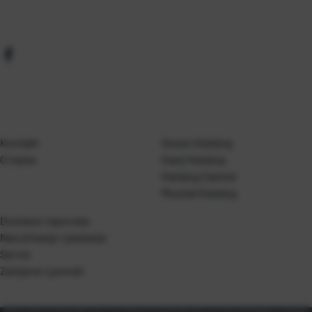
Kontakt
Gosen Katalog
O nama
Kanji Katalog
Katalog Casted
Mustad Katalog
Dostava i isporuka
Naručivanje i plaćanje
Servis
Zamjene i povrati