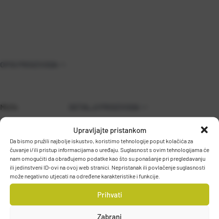
OPIS PROIZVODA
MU14
DETALJI PROIZVODA
Upravljajte pristankom
Da bismo pružili najbolje iskustvo, koristimo tehnologije poput kolačića za
čuvanje i/ili pristup informacijama o uređaju. Suglasnost s ovim tehnologijama će
nam omogućiti da obrađujemo podatke kao što su ponašanje pri pregledavanju
ili jedinstveni ID-ovi na ovoj web stranici. Nepristanak ili povlačenje suglasnosti
može negativno utjecati na određene karakteristike i funkcije.
Prihvati
PODACI O PROIZVOĐAČU
Zabrani