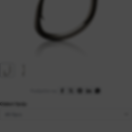
Podijelite na:
Odaberi Opciju