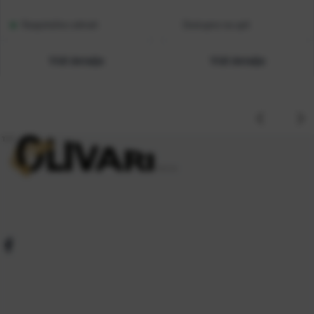
Raspoloživo odmah
Dostupno na upit
Vidi detalje
Vidi detalje