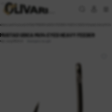
Naslovna
\
Proizvodi
\
SITAN PRIBOR
\
UDICE
\
FEEDER I MATCH UDICE
\
Mustad Udica MU14 
MUSTAD UDICA MU14 EYED HEAVY FEEDER
Dostupno na upit
Kat. broj:
MU14 8