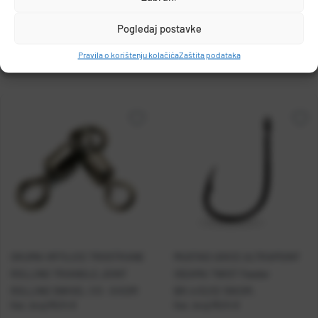
MUSTAD
Pogledaj postavke
PO.BOX 41, 2801, GJOVIK, NORWAY
Pravila o korištenju kolačića
Zaštita podataka
grethe.brendbakken@mustad.no
OKUMA VRTILICE TROSTRANE
MUSTAD UDICE ULTRAPOINT
ROLLING TRIANGLE JOINT
ISEAMA TWIST Feeder
ROLLING SWIVEL 1/0 - 6 KOM
BR.4/EU12 10KOM.
Kat. broj:
MU14 8
Kat. broj:
MU14 8