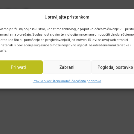
Upravljajte pristankom
ODACI O PROIZVOĐAČU
bismo pružili najbolje iskustvo, koristimo tehnologije poput kolačića za čuvanje i/ili prist
OHITOMI & CO.LTD.
ormacijama o uređaju. Suglasnost s ovim tehnologijama će nam omogućiti da obrađujemo
-6-5 ITACHIBORI NISHI-KU, Osaka, JAPAN
atke kao što su ponašanje pri pregledavanju ili jedinstveni ID-ovi na ovoj web stranici.
ristanak ili povlačenje suglasnosti može negativno utjecati na određene karakteristike i
aruto@dohitomi.com
kcije.
Prihvati
Zabrani
Pogledaj postavke
Pravila o korištenju kolačića
Zaštita podataka