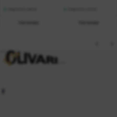
Raspoloživo odmah
Raspoloživo odmah
Vidi detalje
Vidi detalje