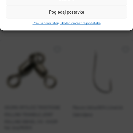
MUSTAD
Pogledaj postavke
PO.BOX 41, 2801, GJOVIK, NORWAY
Pravila o korištenju kolačića
Zaštita podataka
grethe.brendbakken@mustad.no
OKUMA VRTILICE TROSTRANE
Maruto Udica 6014 Limerick
ROLLING TRIANGLE JOINT
Zakrivljena
ROLLING SWIVEL 1/0 - 6 KOM
Kat. broj:
MU16 8