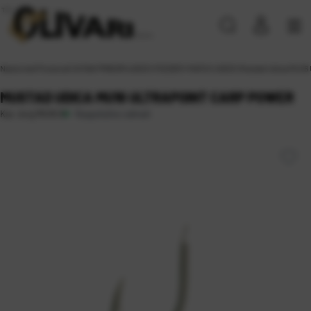
Naslovna
\
Proizvodi
\
SITAN PRIBOR
\
UDICE
\
FEEDER I MATCH UDICE
\
Mustad Udica MU16 
MUSTAD UDICA MU16 ULTRAPOINT CARP POWER
Raspoloživo odmah
Kat. broj:
MU16 8