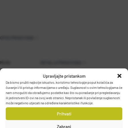
OPIS PROIZVODA
MU16
DETALJI PROIZVODA
Upravljajte pristankom
Da bismo pružili najbolje iskustvo, koristimo tehnologije poput kolačića za
čuvanje i/ili pristup informacijama o uređaju. Suglasnost s ovim tehnologijama će
nam omogućiti da obrađujemo podatke kao što su ponašanje pri pregledavanju
ili jedinstveni ID-ovi na ovoj web stranici. Nepristanak ili povlačenje suglasnosti
može negativno utjecati na određene karakteristike i funkcije.
Prihvati
PODACI O PROIZVOĐAČU
Zabrani