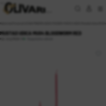
Naslovna
\
Proizvodi
\
SITAN PRIBOR
\
UDICE
\
FEEDER I MATCH UDICE
\
Mustad Udica MU0
MUSTAD UDICA MU04 BLOODWORM RED
Raspoloživo odmah
Kat. broj:
MU04 14