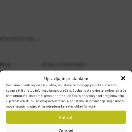
OPIS PROIZVODA
MU04
DETALJI PROIZVODA
Upravljajte pristankom
Da bismo pružili najbolje iskustvo, koristimo tehnologije poput kolačića za
čuvanje i/ili pristup informacijama o uređaju. Suglasnost s ovim tehnologijama će
nam omogućiti da obrađujemo podatke kao što su ponašanje pri pregledavanju
ili jedinstveni ID-ovi na ovoj web stranici. Nepristanak ili povlačenje suglasnosti
može negativno utjecati na određene karakteristike i funkcije.
Prihvati
PODACI O PROIZVOĐAČU
Zabrani