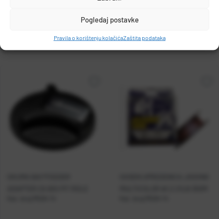
MUSTAD
Pogledaj postavke
PO.BOX 41, 2801, GJOVIK, NORWAY
Pravila o korištenju kolačića
Zaštita podataka
grethe.brendbakken@mustad.no
OKUMA BAITFEEDER
GOSEN UPREDENICA JIGGING
ADAPTER ZA BIG PIT ROLE
MULTICOLOR #1.2 21LB 300M
Kat. broj:
MU04 14
Kat. broj:
MU04 14