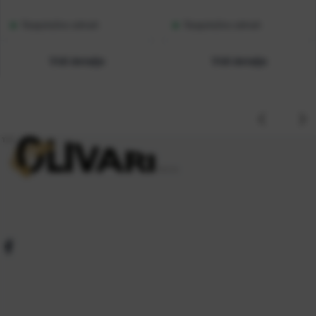
Raspoloživo odmah
Raspoloživo odmah
Vidi detalje
Vidi detalje