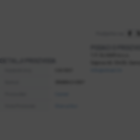
Podijelite na:
PODACI O PROIZV
T.P. OLIVARI d.o.o.
DETALJI PROIZVODA
Gajeva 49, 10430, Sa
info@olivari.hr
Kataloški broj
CAS 5507
Barkod
3858894243907
Proizvođač
Casted
Vrsta Proizvoda
Sitan pribor