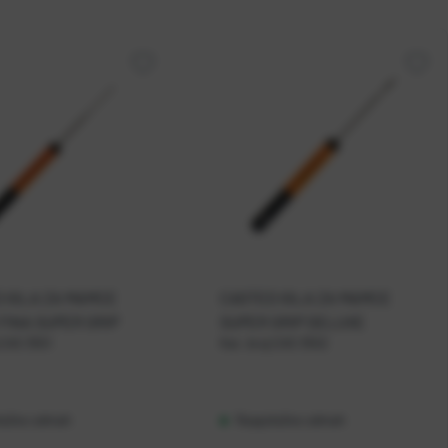
 IGLA ZA MAMCE
CASTED IGLA ZA MAMCE
FINA SUPER GRIP
SUPER GRIP DELUXE
CAS 3551
Kat. broj:
CAS 3552
loživo odmah
Raspoloživo odmah