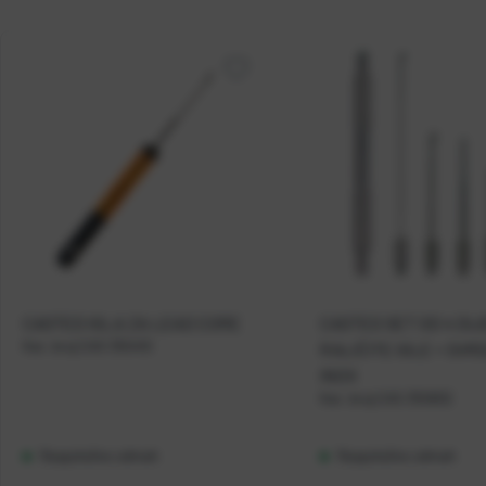
CASTED IGLA ZA LEAD CORE
CASTED SET OD 4 DIJ
Kat. broj:
CAS 355410
RALIČITE IGLE + SVR
INOX
Kat. broj:
CAS 355802
Raspoloživo odmah
Raspoloživo odmah