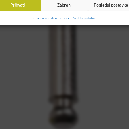
Prihvati
Zabrani
Pogledaj postavke
Pravila o korištenju kolačića
Zaštita podataka