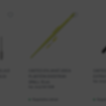
ELA (3
CASTED IZVLAKAČ UDICA
CASTED
DLO)
PLASTIČNI DVOSTRUKI
EXTRA 
Kat. broj:
SMALL 15 cm
Kat. broj:
CAS 3208
Raspoloživo odmah
Raspo