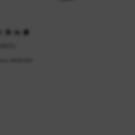
OĐAČU
mobor, HRVATSKA