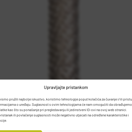
Upravljajte pristankom
bismo pružili najbolje iskustvo, koristimo tehnologije poput kolačića za čuvanje i/ili prist
ormacijama o uređaju. Suglasnost s ovim tehnologijama će nam omogućiti da obrađujemo
atke kao što su ponašanje pri pregledavanju ili jedinstveni ID-ovi na ovoj web stranici.
ristanak ili povlačenje suglasnosti može negativno utjecati na određene karakteristike i
kcije.