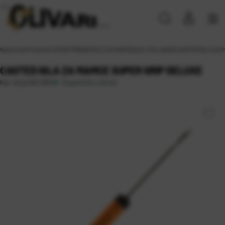
Naslovna
\
Proizvodi
\
SITAN PRIBOR
\
IGLE ZA MAMČENJE I IZVLAKAČI
\
CASTED IGLA ZA 
CASTED IGLA ZA MAMCE SUPER GRIP DELUXE
Raspoloživo odmah
Kat. broj:
CAS 3552