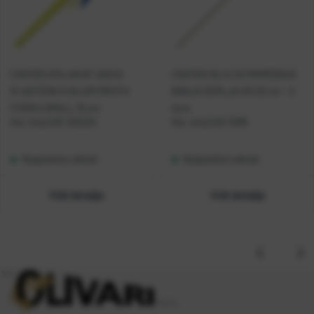
CASTED IZVLAKAČ UDICA
CASTED IGLA ZA MAMČENJE
PLASTIČNI S IGLOM PROTIV
BIBIJA ŠUPLJA SS 20 cm - 3
ČVORA SMALL 15 cm
kom
Kat. broj:
CAS 325220
Kat. broj:
CAS 3308
Raspoloživo odmah
Raspoloživo odmah
Vidi detalje
Vidi detalje