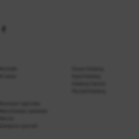
Kontakt
Gosen Katalog
O nama
Kanji Katalog
Katalog Casted
Mustad Katalog
Dostava i isporuka
Naručivanje i plaćanje
Servis
Zamjene i povrati