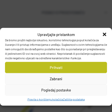
PODACI O PROIZVOĐAČU
T.P. OLIVARI d.o.o.
Upravljajte pristankom
Gajeva 49, 10430, Samobor, HRVATSKA
Da bismo pružili najbolje iskustvo, koristimo tehnologije poput kolačića za
čuvanje i/ili pristup informacijama o uređaju. Suglasnost s ovim tehnologijama će
DETALJI PROIZVODA
info@olivari.hr
nam omogućiti da obrađujemo podatke kao što su ponašanje pri pregledavanju
ili jedinstveni ID-ovi na ovoj web stranici. Nepristanak ili povlačenje suglasnosti
može negativno utjecati na određene karakteristike i funkcije.
Prihvati
Zabrani
Pogledaj postavke
Pravila o korištenju kolačića
Zaštita podataka