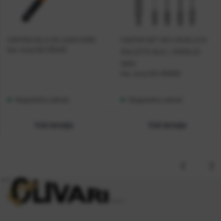
CASTED IGLA ZA LEAD CORE
CASTED SET OD 4 DIJELA (3
Kat. broj:
CAS 355410
RALIČITE IGLE + SVRDLO)
INOX
Kat. broj:
CAS 355802
Raspoloživo odmah
Raspoloživo odmah
Vidi detalje
Vidi detalje