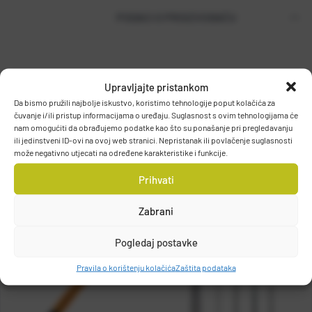
PODACI O PROIZVOĐAČU
T.P. OLIVARI d.o.o.
Upravljajte pristankom
Gajeva 49, 10430, Samobor, HRVATSKA
Da bismo pružili najbolje iskustvo, koristimo tehnologije poput kolačića za
DETALJI PROIZVODA
info@olivari.hr
čuvanje i/ili pristup informacijama o uređaju. Suglasnost s ovim tehnologijama će
nam omogućiti da obrađujemo podatke kao što su ponašanje pri pregledavanju
ili jedinstveni ID-ovi na ovoj web stranici. Nepristanak ili povlačenje suglasnosti
može negativno utjecati na određene karakteristike i funkcije.
Prihvati
Zabrani
Pogledaj postavke
Pravila o korištenju kolačića
Zaštita podataka