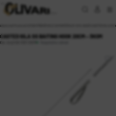
Naslovna
\
Proizvodi
\
SITAN PRIBOR
\
IGLE ZA MAMČENJE I IZVLAKAČI
\
CASTED IGLA SS 
CASTED IGLA SS BAITING HOOK 20CM – 3KOM
Raspoloživo odmah
Kat. broj:
CAS 3321 20CM