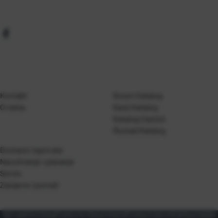
Kontakt
Gosen Katalog
O nama
Kanji Katalog
Katalog Casted
Mustad Katalog
Dostava i isporuka
Naručivanje i plaćanje
Servis
Zamjene i povrati
Opći uvjeti korištenja
Pravila o korištenju kolačića
Pravila privatnosti
Zaštita podataka