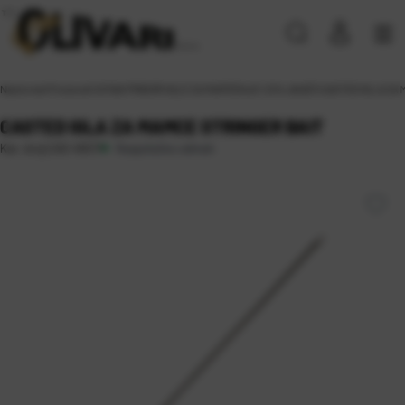
Naslovna
\
Proizvodi
\
SITAN PRIBOR
\
IGLE ZA MAMČENJE I IZVLAKAČI
\
CASTED IGLA ZA 
CASTED IGLA ZA MAMCE STRINGER BAIT
Raspoloživo odmah
Kat. broj:
CAS 45517