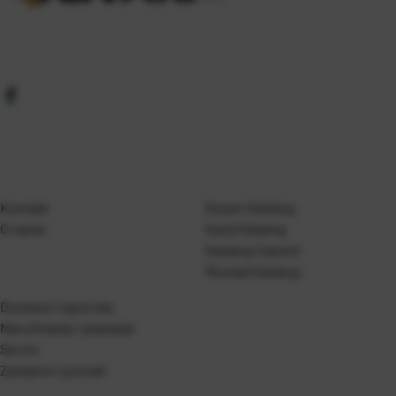
Kontakt
Gosen Katalog
O nama
Kanji Katalog
Katalog Casted
Mustad Katalog
Dostava i isporuka
Naručivanje i plaćanje
Servis
Zamjene i povrati