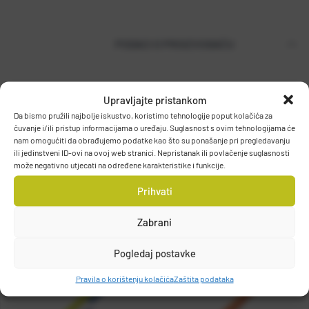
PODACI O PROIZVOĐAČU
Upravljajte pristankom
T.P. OLIVARI d.o.o.
Da bismo pružili najbolje iskustvo, koristimo tehnologije poput kolačića za
Gajeva 49, 10430, Samobor, HRVATSKA
čuvanje i/ili pristup informacijama o uređaju. Suglasnost s ovim tehnologijama će
DETALJI PROIZVODA
info@olivari.hr
nam omogućiti da obrađujemo podatke kao što su ponašanje pri pregledavanju
ili jedinstveni ID-ovi na ovoj web stranici. Nepristanak ili povlačenje suglasnosti
može negativno utjecati na određene karakteristike i funkcije.
Prihvati
Zabrani
Pogledaj postavke
Pravila o korištenju kolačića
Zaštita podataka