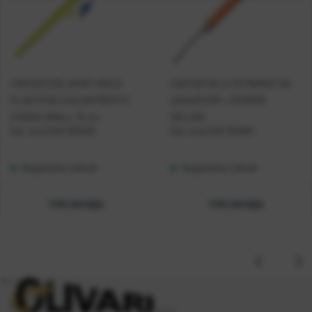
CASTED IZVLAKAČ UDICA
CASTED IGLA ZA MAMCE SA
PLASTIČNI S IGLOM PROTIV
ZAKAČKOM + STOPERI
ČVORA SMALL 15 cm
DELUXE
Kat. broj:
CAS 325220
Kat. broj:
CAS 354901
Raspoloživo odmah
Raspoloživo odmah
Vidi detalje
Vidi detalje