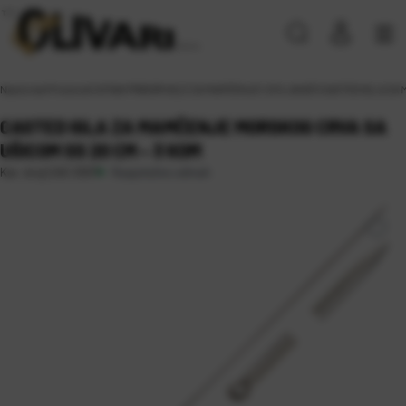
Naslovna
\
Proizvodi
\
SITAN PRIBOR
\
IGLE ZA MAMČENJE I IZVLAKAČI
\
CASTED IGLA ZA 
CASTED IGLA ZA MAMČENJE MORSKOG CRVA SA
UŠICOM SS 20 CM – 3 KOM
Raspoloživo odmah
Kat. broj:
CAS 3307