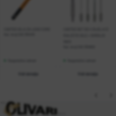
CASTED IGLA ZA LEAD CORE
CASTED SET OD 4 DIJELA (3
Kat. broj:
CAS 355410
RALIČITE IGLE + SVRDLO)
INOX
Kat. broj:
CAS 355802
Raspoloživo odmah
Raspoloživo odmah
Vidi detalje
Vidi detalje