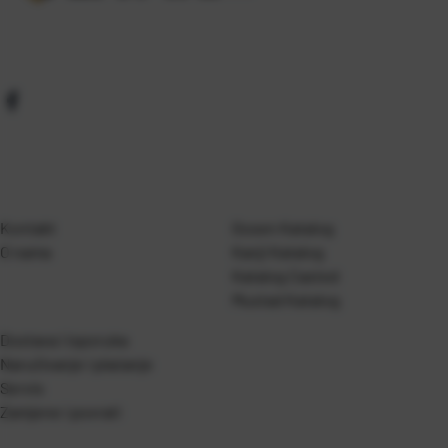
Kontakt
Gosen Katalog
O nama
Kanji Katalog
Katalog Casted
Mustad Katalog
Dostava i isporuka
Naručivanje i plaćanje
Servis
Zamjene i povrati