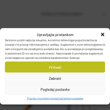
PODACI O PROIZVOĐAČU
Upravljajte pristankom
T.P. OLIVARI d.o.o.
Da bismo pružili najbolje iskustvo, koristimo tehnologije poput kolačića za
Gajeva 49, 10430, Samobor, HRVATSKA
čuvanje i/ili pristup informacijama o uređaju. Suglasnost s ovim tehnologijama će
DETALJI PROIZVODA
info@olivari.hr
nam omogućiti da obrađujemo podatke kao što su ponašanje pri pregledavanju
ili jedinstveni ID-ovi na ovoj web stranici. Nepristanak ili povlačenje suglasnosti
može negativno utjecati na određene karakteristike i funkcije.
Prihvati
Zabrani
Pogledaj postavke
Pravila o korištenju kolačića
Zaštita podataka