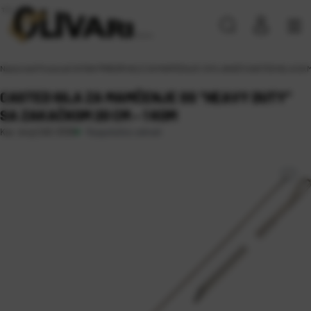
Naslovna
\
Proizvodi
\
SITAN PRIBOR
\
IGLE ZA MAMČENJE I IZVLAKAČI
\
CASTED IGLA ZA 
CASTED IGLA ZA MAMČENJE SS “HEAVY DUTY”
SA ZAKAČKOM 20 CM – 1 KOM
Raspoloživo odmah
Kat. broj:
CAS 3339