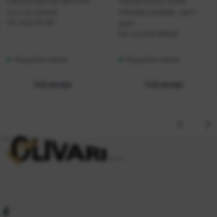
CASTED ROD POD SKLOPIVI
CASTED DRŽAČ ŠTAPA
ALU. ZA 3 ŠTAPA
STRAŽNJI GUMENI - BUTT
Kat. broj:
CAS 001
GRIP
Kat. broj:
CAS 390303
Raspoloživo odmah
Raspoloživo odmah
Vidi detalje
Vidi detalje