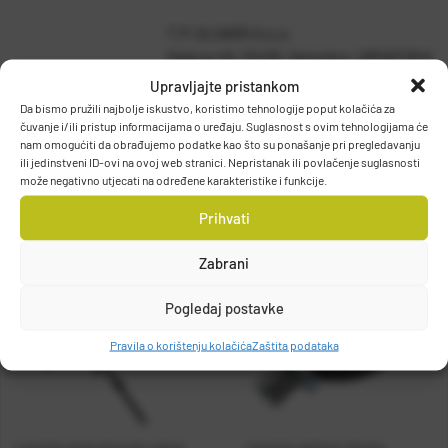
T.P. OLIVARI d.o.o.
Gajeva 49, 10430, Samobor, HRVATSKA
DETALJI PROIZVODA
info@olivari.hr
Upravljajte pristankom
Da bismo pružili najbolje iskustvo, koristimo tehnologije poput kolačića za
čuvanje i/ili pristup informacijama o uređaju. Suglasnost s ovim tehnologijama će
nam omogućiti da obrađujemo podatke kao što su ponašanje pri pregledavanju
ili jedinstveni ID-ovi na ovoj web stranici. Nepristanak ili povlačenje suglasnosti
može negativno utjecati na određene karakteristike i funkcije.
Prihvati
Zabrani
Pogledaj postavke
Pravila o korištenju kolačića
Zaštita podataka