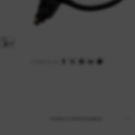
Podijelite na:
PODACI O PROIZVOĐAČU