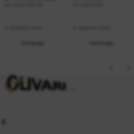
Kat. broj:
LZ-L24A CAS
Kat. broj:
CAS 001
Raspoloživo odmah
Raspoloživo odmah
Vidi detalje
Vidi detalje