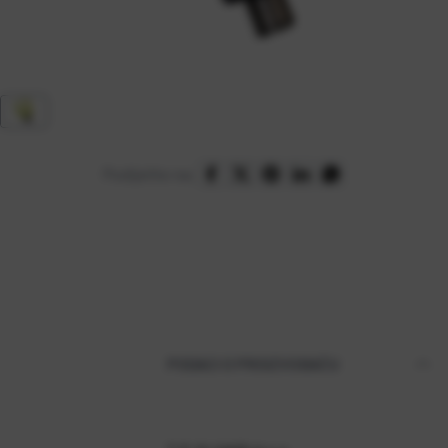
Podijelite na:
PODACI O PROIZVOĐAČU