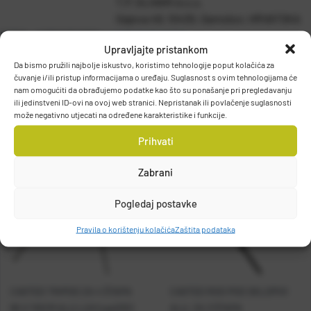
T.P. OLIVARI d.o.o.
Gajeva 49, 10430, Samobor, HRVATSKA
DETALJI PROIZVODA
info@olivari.hr
Upravljajte pristankom
Da bismo pružili najbolje iskustvo, koristimo tehnologije poput kolačića za
čuvanje i/ili pristup informacijama o uređaju. Suglasnost s ovim tehnologijama će
nam omogućiti da obrađujemo podatke kao što su ponašanje pri pregledavanju
ili jedinstveni ID-ovi na ovoj web stranici. Nepristanak ili povlačenje suglasnosti
može negativno utjecati na određene karakteristike i funkcije.
Prihvati
Zabrani
Pogledaj postavke
Pravila o korištenju kolačića
Zaštita podataka
CASTED TRIPOD ZA 4 ŠTAPA
CASTED ROD POD SKLOPIVI
65 X 110CM ALU LUX (cas032)
ALU. ZA 3 ŠTAPA