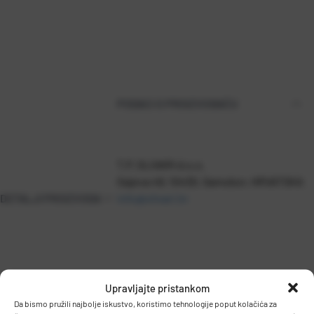
PODACI O PROIZVOĐAČU
T.P. OLIVARI d.o.o.
Gajeva 49, 10430, Samobor, HRVATSKA
DETALJI PROIZVODA
info@olivari.hr
Upravljajte pristankom
Da bismo pružili najbolje iskustvo, koristimo tehnologije poput kolačića za