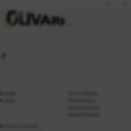
Kontakt
Gosen Katalog
O nama
Kanji Katalog
Katalog Casted
Mustad Katalog
Dostava i isporuka