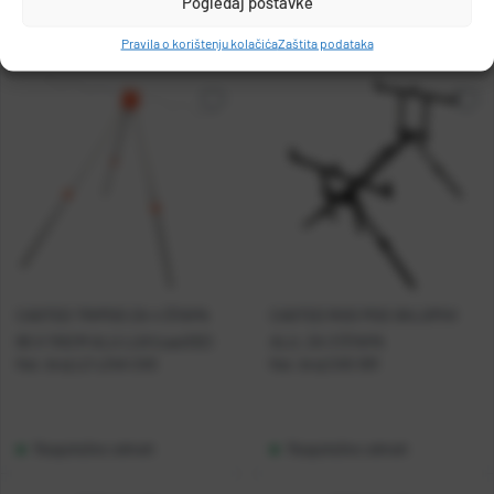
Pogledaj postavke
Pravila o korištenju kolačića
Zaštita podataka
CASTED TRIPOD ZA 4 ŠTAPA
CASTED ROD POD SKLOPIVI
65 X 110CM ALU LUX (cas032)
ALU. ZA 3 ŠTAPA
Kat. broj:
LZ-L24A CAS
Kat. broj:
CAS 001
Raspoloživo odmah
Raspoloživo odmah