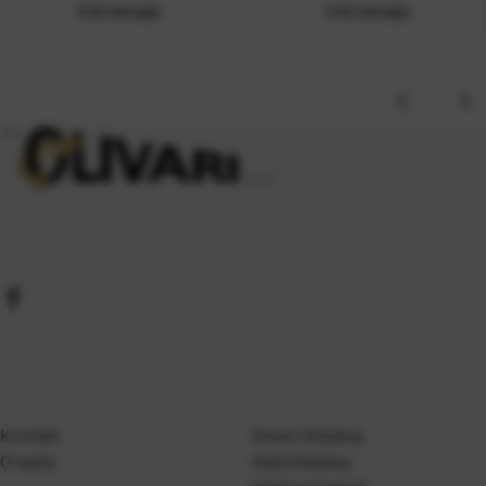
Vidi detalje
Vidi detalje
Kontakt
Gosen Katalog
O nama
Kanji Katalog