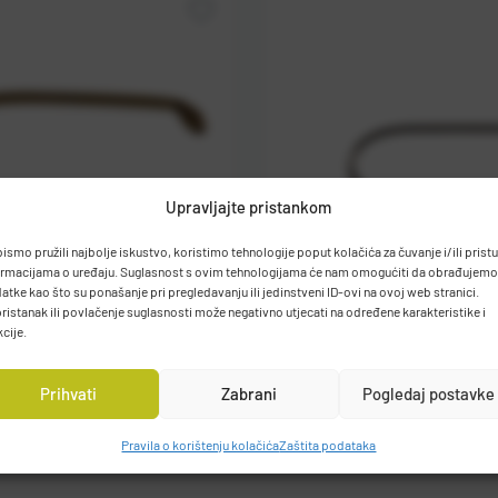
Upravljajte pristankom
bismo pružili najbolje iskustvo, koristimo tehnologije poput kolačića za čuvanje i/ili prist
ormacijama o uređaju. Suglasnost s ovim tehnologijama će nam omogućiti da obrađujemo
atke kao što su ponašanje pri pregledavanju ili jedinstveni ID-ovi na ovoj web stranici.
ristanak ili povlačenje suglasnosti može negativno utjecati na određene karakteristike i
kcije.
ca W10 Wet & Nymph
Maruto Udica w57SH Wet &
Prihvati
Zabrani
Pogledaj postavke
o odmah
Raspoloživo odmah
Pravila o korištenju kolačića
Zaštita podataka