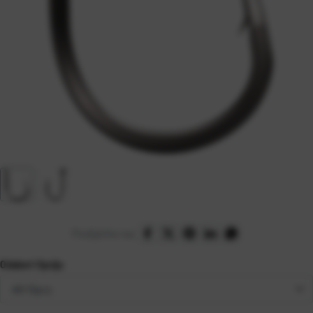
Podijelite na:
Odaberi Opciju