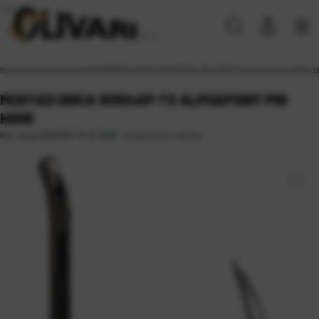
Naslovna
\
Proizvodi
\
SITAN PRIBOR
\
UDICE
\
UNIVERZALNE UDICE
\
Mustad Udica 10304A
MUSTAD UDICA 10304AP-TX ALPHAPOINT PIN
HOOK
Raspoloživo odmah
Kat. broj:
10304AP-TX-8-10A