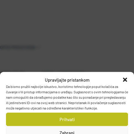
OPIS PROIZVODA
10304AP-TX
DETALJI PROIZVODA
Upravljajte pristankom
Da bismo pružili najbolje iskustvo, koristimo tehnologije poput kolačića za
čuvanje i/ili pristup informacijama o uređaju. Suglasnost s ovim tehnologijama će
nam omogućiti da obrađujemo podatke kao što su ponašanje pri pregledavanju
ili jedinstveni ID-ovi na ovoj web stranici. Nepristanak ili povlačenje suglasnosti
može negativno utjecati na određene karakteristike i funkcije.
Prihvati
PODACI O PROIZVOĐAČU
Zabrani