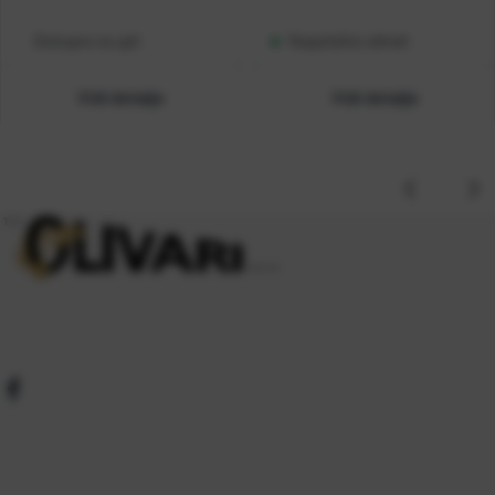
Dostupno na upit
Raspoloživo odmah
Vidi detalje
Vidi detalje