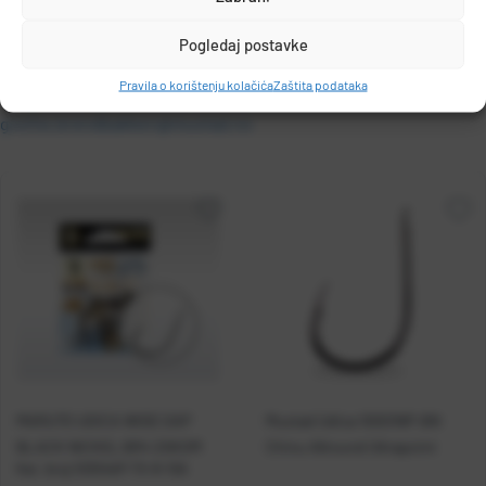
Pogledaj postavke
MUSTAD
Pravila o korištenju kolačića
Zaštita podataka
PO.BOX 41, 2801, GJOVIK, NORWAY
grethe.brendbakken@mustad.no
MARUTO UDICA WIDE GAP
Mustad Udica 10001NP-BN
BLACK NICKEL BR4 20KOM
Chinu Allround Ultrapoint
Kat. broj:
10304AP-TX-8-10A