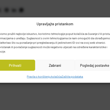
ODACI O PROIZVOĐAČU
Upravljajte pristankom
USTAD
O.BOX 41, 2801, GJOVIK, NORWAY
bismo pružili najbolje iskustvo, koristimo tehnologije poput kolačića za čuvanje i/ili prist
rethe.brendbakken@mustad.no
ormacijama o uređaju. Suglasnost s ovim tehnologijama će nam omogućiti da obrađujemo
atke kao što su ponašanje pri pregledavanju ili jedinstveni ID-ovi na ovoj web stranici.
ristanak ili povlačenje suglasnosti može negativno utjecati na određene karakteristike i
kcije.
Prihvati
Zabrani
Pogledaj postavke
Pravila o korištenju kolačića
Zaštita podataka