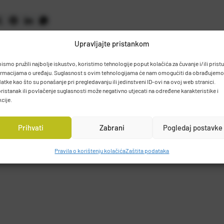
PODACI O PROIZVOĐAČU
Upravljajte pristankom
MUSTAD
bismo pružili najbolje iskustvo, koristimo tehnologije poput kolačića za čuvanje i/ili prist
PO.BOX 41, 2801, GJOVIK, NORWAY
ormacijama o uređaju. Suglasnost s ovim tehnologijama će nam omogućiti da obrađujemo
grethe.brendbakken@mustad.no
atke kao što su ponašanje pri pregledavanju ili jedinstveni ID-ovi na ovoj web stranici.
ristanak ili povlačenje suglasnosti može negativno utjecati na određene karakteristike i
kcije.
Prihvati
Zabrani
Pogledaj postavke
Pravila o korištenju kolačića
Zaštita podataka