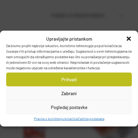
PODACI O PROIZVOĐAČU
Upravljajte pristankom
MUSTAD
Da bismo pružili najbolje iskustvo, koristimo tehnologije poput kolačića za
PO.BOX 41, 2801, GJOVIK, NORWAY
čuvanje i/ili pristup informacijama o uređaju. Suglasnost s ovim tehnologijama će
DETALJI PROIZVODA
grethe.brendbakken@mustad.no
nam omogućiti da obrađujemo podatke kao što su ponašanje pri pregledavanju
ili jedinstveni ID-ovi na ovoj web stranici. Nepristanak ili povlačenje suglasnosti
može negativno utjecati na određene karakteristike i funkcije.
Prihvati
Zabrani
Pogledaj postavke
Pravila o korištenju kolačića
Zaštita podataka