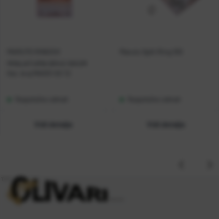
MARUTO RINGOVI
Maruto Split Ring 100
MINIJATURNI BR4S 10KOM
Kat. broj:
MA033-SS 7,2
Raspoloživo odmah
Raspoloživo odmah
Vidi detalje
Vidi detalje