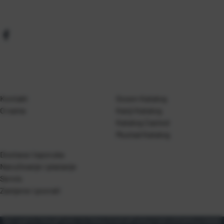
Kontakt
Gosen Katalog
O nama
Kanji Katalog
Katalog Casted
Mustad Katalog
Dostava i isporuka
Naručivanje i plaćanje
Servis
Zamjene i povrati
Opći uvjeti korištenja
Pravila o korištenju kolačića
Pravila privatnosti
Zaštita podataka