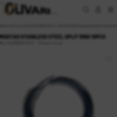
Naslovna
\
Proizvodi
\
SITAN PRIBOR
\
SPLIT I SOLID RINGOVI
\
Mustad Stainless Steel Split
MUSTAD STAINLESS STEEL SPLIT RING 10PCS
Dostupno na upit
Kat. broj:
MA033-SS 7,2