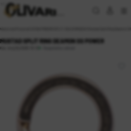
Naslovna
\
Proizvodi
\
SITAN PRIBOR
\
SPLIT I SOLID RINGOVI
\
Mustad Split Ring Deamon S
MUSTAD SPLIT RING DEAMON SS POWER
Raspoloživo odmah
Kat. broj:
DLSS05-10-12