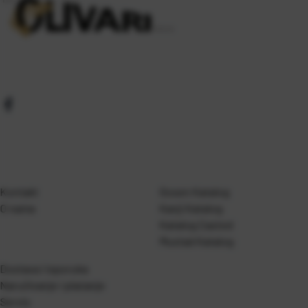
Kontakt
Gosen Katalog
O nama
Kanji Katalog
Katalog Casted
Mustad Katalog
Dostava i isporuka
Naručivanje i plaćanje
Servis