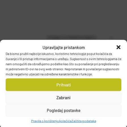
PODACI O PROIZVOĐAČU
Upravljajte pristankom
Da bismo pružili najbolje iskustvo, koristimo tehnologije poput kolačića za
čuvanje i/ili pristup informacijama o uređaju. Suglasnost s ovim tehnologijama će
MUSTAD
nam omogućiti da obrađujemo podatke kao što su ponašanje pri pregledavanju
PO.BOX 41, 2801, GJOVIK, NORWAY
ili jedinstveni ID-ovi na ovoj web stranici. Nepristanak ili povlačenje suglasnosti
može negativno utjecati na određene karakteristike i funkcije.
DETALJI PROIZVODA
grethe.brendbakken@mustad.no
Prihvati
Zabrani
Pogledaj postavke
Pravila o korištenju kolačića
Zaštita podataka