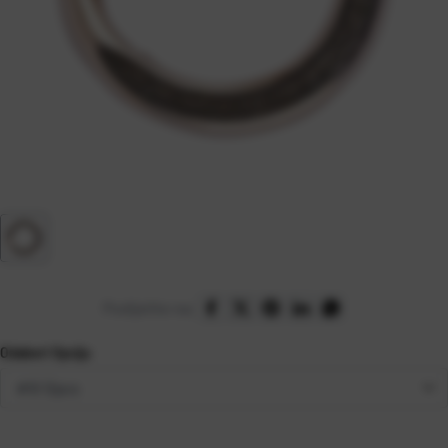
Podijelite na:
Odaberi Opciju