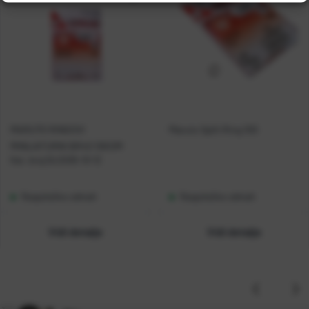
MARUTO RINGOVI
Maruto Split Ring 100
MINIJATURNI BR4S 10KOM
Kat. broj:
DLSS05-10-12
Raspoloživo odmah
Raspoloživo odmah
Vidi detalje
Vidi detalje