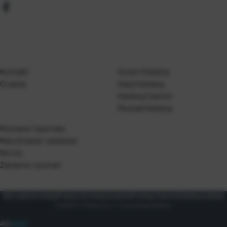
Kontakt
Gosen Katalog
O nama
Kanji Katalog
Katalog Casted
Mustad Katalog
Dostava i isporuka
Naručivanje i plaćanje
Servis
Zamjene i povrati
Opći uvjeti korištenja
Pravila o korištenju kolačića
Pravila privatnosti
Zaštita podataka
© 2026 T.P Olivari d.o.o.. Sva prava pridržana.