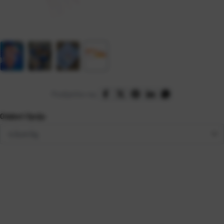
Podijelite na:
Odaberi Opciju