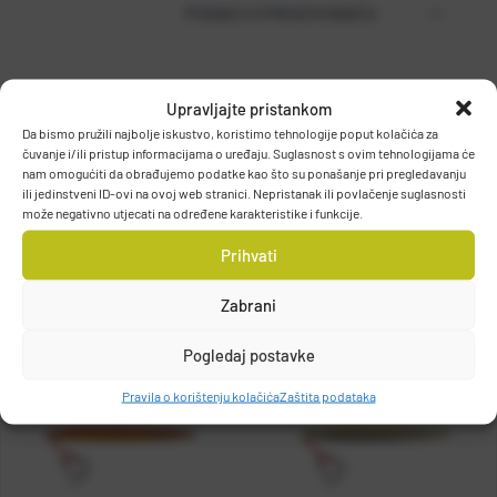
PODACI O PROIZVOĐAČU
Upravljajte pristankom
MUSTAD
Da bismo pružili najbolje iskustvo, koristimo tehnologije poput kolačića za
PO.BOX 41, 2801, GJOVIK, NORWAY
čuvanje i/ili pristup informacijama o uređaju. Suglasnost s ovim tehnologijama će
DETALJI PROIZVODA
grethe.brendbakken@mustad.no
nam omogućiti da obrađujemo podatke kao što su ponašanje pri pregledavanju
ili jedinstveni ID-ovi na ovoj web stranici. Nepristanak ili povlačenje suglasnosti
može negativno utjecati na određene karakteristike i funkcije.
Prihvati
Zabrani
Pogledaj postavke
Pravila o korištenju kolačića
Zaštita podataka