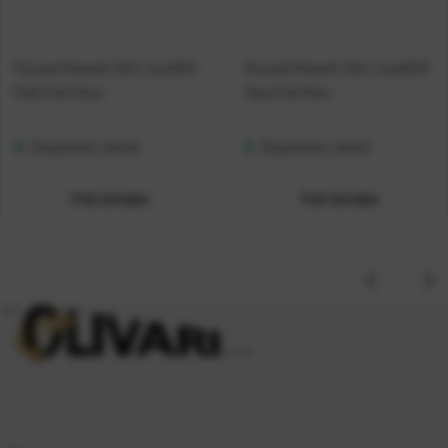
Mustad Mezashi Slim Jig #001
Mustad Mezashi Slim Jig #003
Red Gold Glow
Sand Eel Glow
Raspoloživo odmah
Raspoloživo odmah
Vidi detalje
Vidi detalje