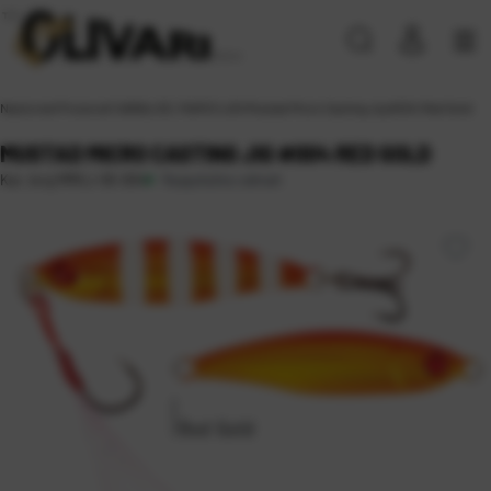
Naslovna
\
Proizvodi
\
VARALICE, MAMCI
\
JIG
\
Mustad Micro Casting Jig #004 Red Gold
MUSTAD MICRO CASTING JIG #004 RED GOLD
Raspoloživo odmah
Kat. broj:
MMCJ-05-004