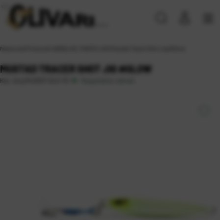
Naslovna
\
Proizvodi
\
VARALICE, MAMCI
\
JIG
\
Mustad Tracer Shot Jig #Glow
MUSTAD TRACER SHOT JIG #GLOW
Raspoloživo odmah
Kat. broj:
MJIG07-GLO-15-1