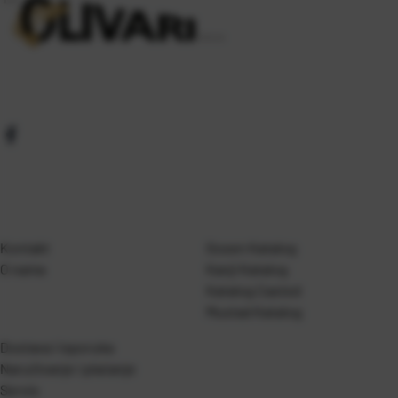
Kontakt
Gosen Katalog
O nama
Kanji Katalog
Katalog Casted
Mustad Katalog
Dostava i isporuka
Naručivanje i plaćanje
Servis