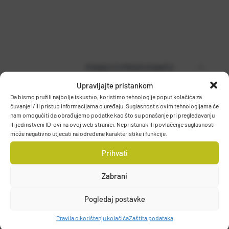
PODACI O PROIZVOĐAČU
Upravljajte pristankom
Da bismo pružili najbolje iskustvo, koristimo tehnologije poput kolačića za
čuvanje i/ili pristup informacijama o uređaju. Suglasnost s ovim tehnologijama će
MUSTAD
nam omogućiti da obrađujemo podatke kao što su ponašanje pri pregledavanju
PO.BOX 41, 2801, GJOVIK, NORWAY
ili jedinstveni ID-ovi na ovoj web stranici. Nepristanak ili povlačenje suglasnosti
može negativno utjecati na određene karakteristike i funkcije.
DETALJI PROIZVODA
grethe.brendbakken@mustad.no
Prihvati
Zabrani
Pogledaj postavke
Pravila o korištenju kolačića
Zaštita podataka