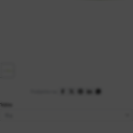
Podijelite na:
Težina