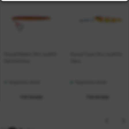
Mustad Mezashi Slim Jig #001
Mustad Tracer Shot Jig #Pink
Red Gold Glow
Zebra
Raspoloživo odmah
Raspoloživo odmah
Vidi detalje
Vidi detalje