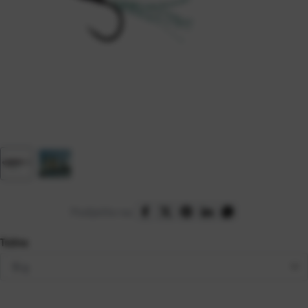
Podijelite na:
Težina