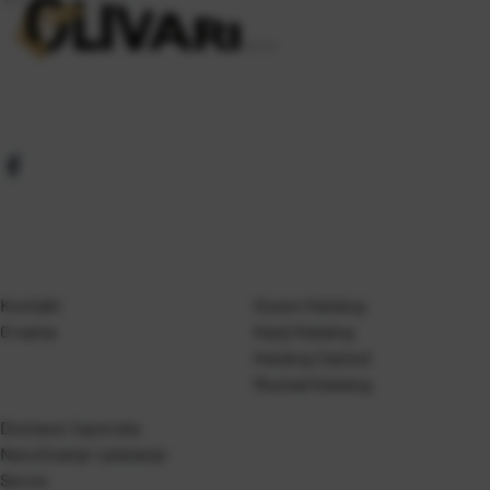
Kontakt
Gosen Katalog
O nama
Kanji Katalog
Katalog Casted
Mustad Katalog
Dostava i isporuka
Naručivanje i plaćanje
Servis