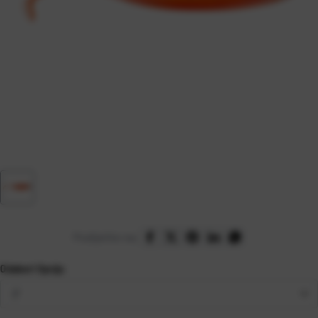
Podijelite na:
Odaberi Opciju