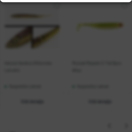
Adusta Varalica Silikonska
Mustad Mezashi Z-Tail 6pcs
Lancetic
#Ayu
Raspoloživo odmah
Raspoloživo odmah
Vidi detalje
Vidi detalje