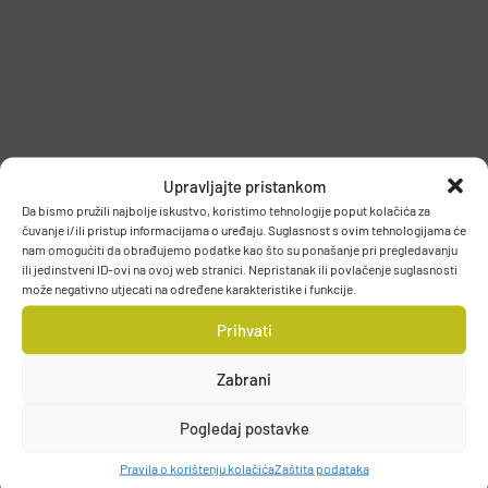
PODACI O PROIZVOĐAČU
Upravljajte pristankom
Da bismo pružili najbolje iskustvo, koristimo tehnologije poput kolačića za
čuvanje i/ili pristup informacijama o uređaju. Suglasnost s ovim tehnologijama će
nam omogućiti da obrađujemo podatke kao što su ponašanje pri pregledavanju
MUSTAD
ili jedinstveni ID-ovi na ovoj web stranici. Nepristanak ili povlačenje suglasnosti
može negativno utjecati na određene karakteristike i funkcije.
PO.BOX 41, 2801, GJOVIK, NORWAY
DETALJI PROIZVODA
grethe.brendbakken@mustad.no
Prihvati
Zabrani
Pogledaj postavke
Pravila o korištenju kolačića
Zaštita podataka