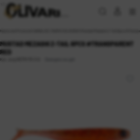
Naslovna
\
Proizvodi
\
VARALICE, MAMCI
\
SILIKONCI
\
Mustad Mezashi Z-Tail 6pcs #Transp
MUSTAD MEZASHI Z-TAIL 6PCS #TRANSPARENT
RED
Dostupno na upit
Kat. broj:
MZTM-TR-3-6