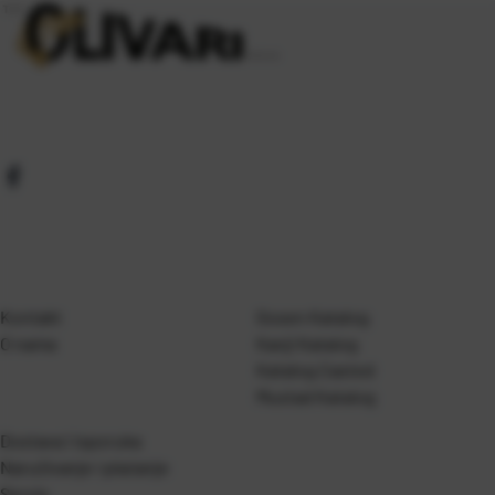
Kontakt
Gosen Katalog
O nama
Kanji Katalog
Katalog Casted
Mustad Katalog
Dostava i isporuka
Naručivanje i plaćanje
Servis