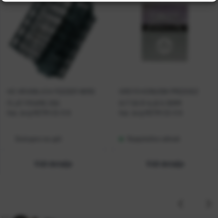
HC HRANILICA FEEDER WIRE
GREYS KONUSNI PREDVEZ
FLAT FRAME 25G
K/T 5X 9' 4LB 0,15MM
Kat. broj:
MZTM-CS-3-6
Kat. broj:
MZTM-CS-3-6
Dostupno na upit
Raspoloživo odmah
Vidi detalje
Vidi detalje