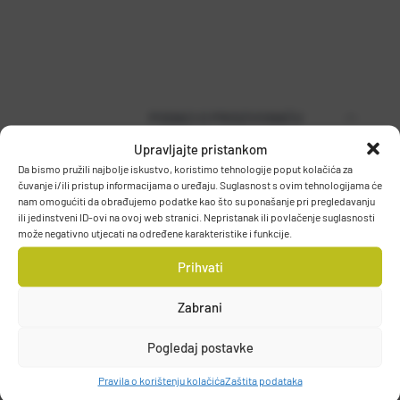
PODACI O PROIZVOĐAČU
Upravljajte pristankom
Da bismo pružili najbolje iskustvo, koristimo tehnologije poput kolačića za
čuvanje i/ili pristup informacijama o uređaju. Suglasnost s ovim tehnologijama će
MUSTAD
nam omogućiti da obrađujemo podatke kao što su ponašanje pri pregledavanju
PO.BOX 41, 2801, GJOVIK, NORWAY
ili jedinstveni ID-ovi na ovoj web stranici. Nepristanak ili povlačenje suglasnosti
može negativno utjecati na određene karakteristike i funkcije.
DETALJI PROIZVODA
grethe.brendbakken@mustad.no
Prihvati
Zabrani
Pogledaj postavke
Pravila o korištenju kolačića
Zaštita podataka