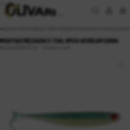
Naslovna
\
Proizvodi
\
VARALICE, MAMCI
\
SILIKONCI
\
Mustad Mezashi Z-Tail 6pcs #Cream
MUSTAD MEZASHI Z-TAIL 6PCS #CREAM SODA
Dostupno na upit
Kat. broj:
MZTM-CS-3-6