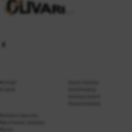
Kontakt
Gosen Katalog
O nama
Kanji Katalog
Katalog Casted
Mustad Katalog
Dostava i isporuka
Naručivanje i plaćanje
Servis