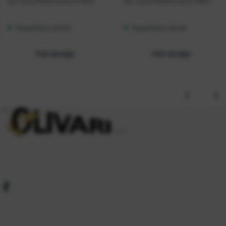
Kat. broj:
PROSPEC25 RT-IM20
Kat. broj:
PROSPEC25 RT-IM20
Raspoloživo odmah
Raspoloživo odmah
Vidi detalje
Vidi detalje