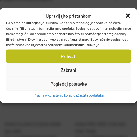
Upravljajte pristankom
Da bismo pružili najbolje iskustvo, koristimo tehnologije poput kolačića za
MARUYONE CO. LTD.
čuvanje i/ili pristup informacijama o uređaju. Suglasnost s ovim tehnologijama će
2-8-26, Higashinakamoto, Higashinari-ku, Osaka, JAPAN
nam omogućiti da obrađujemo podatke kao što su ponašanje pri pregledavanju
ili jedinstveni ID-ovi na ovoj web stranici. Nepristanak ili povlačenje suglasnosti
wakimoto@maruyone-lure.co.jp
može negativno utjecati na određene karakteristike i funkcije.
Prihvati
Zabrani
Pogledaj postavke
Pravila o korištenju kolačića
Zaštita podataka
KANJI CLICKS 3.5 #404 SAND
KANJI PRO-SPEC 3.0D #29
EEL/OPC
FIRE TIGRE