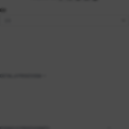
EGI
DETALJI PROIZVODA
PODACI O PROIZVOĐAČU