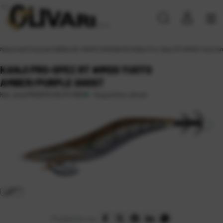
Naslovna
\
Proizvodi
\
VARALICE, MAMCI
\
SKOSAVICE
\
KANJI Pro-Spec RT #IM20 Yuoto Am
KANJI PRO-SPEC RT #IM20 YUOTO
AMBER/PURPLE GHOST
Raspoloživo odmah
Kat. broj:
PROSPEC25 RT-IM20
Podijelite na: