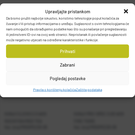
Upravljajte pristankom
MARUYONE CO. LTD.
Da bismo pružili najbolje iskustvo, koristimo tehnologije poput kolačića za
čuvanje i/ili pristup informacijama o uređaju. Suglasnost s ovim tehnologijama će
2-8-26, Higashinakamoto, Higashinari-ku, Osaka, JAPAN
nam omogućiti da obrađujemo podatke kao što su ponašanje pri pregledavanju
wakimoto@maruyone-lure.co.jp
ili jedinstveni ID-ovi na ovoj web stranici. Nepristanak ili povlačenje suglasnosti
može negativno utjecati na određene karakteristike i funkcije.
Prihvati
Zabrani
Pogledaj postavke
Pravila o korištenju kolačića
Zaštita podataka
KANJI CLICKS 2.5 #29
KANJI PRO-SPEC 3.0D #29
ROCKFISH/RED TEA
FIRE TIGRE
Kat. broj:
PROSPEC25-05
Kat. broj:
PROSPEC25-05