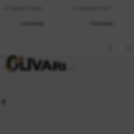
Raspoloživo odmah
Raspoloživo odmah
Vidi detalje
Vidi detalje