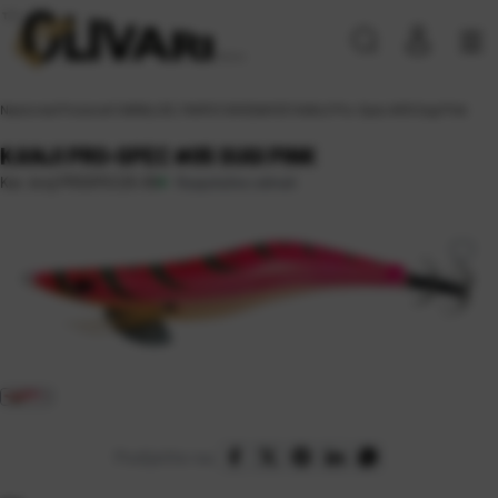
Naslovna
\
Proizvodi
\
VARALICE, MAMCI
\
SKOSAVICE
\
KANJI Pro-Spec #05 Sugi Pink
KANJI PRO-SPEC #05 SUGI PINK
Raspoloživo odmah
Kat. broj:
PROSPEC25-05
Podijelite na: