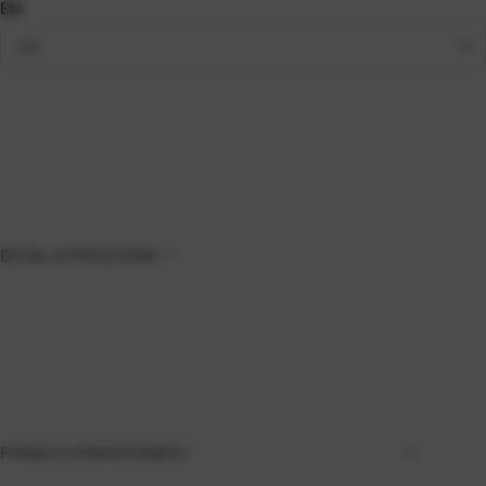
EGI
DETALJI PROIZVODA
PODACI O PROIZVOĐAČU