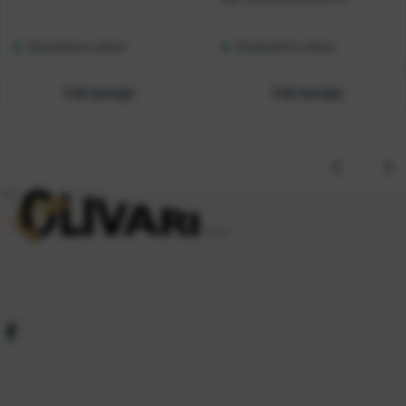
Raspoloživo odmah
Raspoloživo odmah
Vidi detalje
Vidi detalje