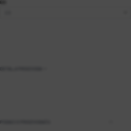
EGI
DETALJI PROIZVODA
PODACI O PROIZVOĐAČU