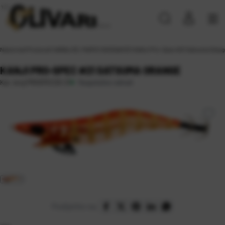
Naslovna
\
Proizvodi
\
VARALICE, MAMCI
\
SKOSAVICE
\
KANJI Pro-Spec #21 Satsuma Orang
KANJI PRO-SPEC #21 SATSUMA ORANGE
Raspoloživo odmah
Kat. broj:
PROSPEC25-21
Podijelite na: