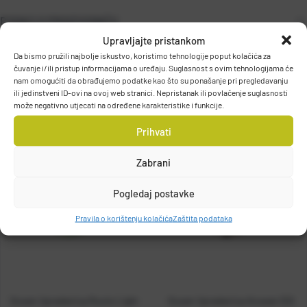
PODACI O PROIZVOĐAČU
Upravljajte pristankom
Da bismo pružili najbolje iskustvo, koristimo tehnologije poput kolačića za
čuvanje i/ili pristup informacijama o uređaju. Suglasnost s ovim tehnologijama će
GOSEN Co., Ltd.
nam omogućiti da obrađujemo podatke kao što su ponašanje pri pregledavanju
ili jedinstveni ID-ovi na ovoj web stranici. Nepristanak ili povlačenje suglasnosti
4F, Nikke Osaka Building, 3-3-10 Kawaramachi, Chuo-ku, Osaka
može negativno utjecati na određene karakteristike i funkcije.
541-0048, Osaka, JAPAN
Prihvati
Zabrani
Pogledaj postavke
Pravila o korištenju kolačića
Zaštita podataka
Gosen Upredenica Roots Light
Gosen Upredenica Answer EGI