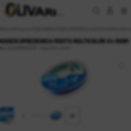
Naslovna
\
Proizvodi
\
SITAN PRIBOR
\
STRUNE
\
UPREDENICA x4
\
Gosen Upredenica Roots
GOSEN UPREDENICA ROOTS MULTICOLOR X4 300M
Raspoloživo odmah
Kat. broj:
GMR453012