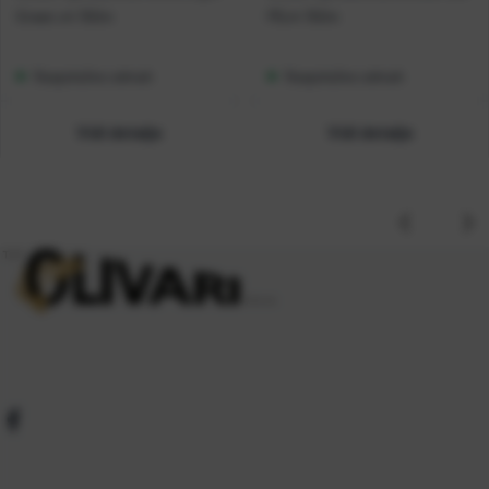
Green x4 150m
PEx4 150m
Raspoloživo odmah
Raspoloživo odmah
Vidi detalje
Vidi detalje